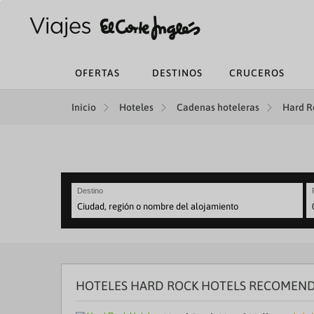
OFERTAS
DESTINOS
CRUCEROS
Inicio
Hoteles
Cadenas hoteleras
Hard Ro
Destino
N
fo
to
in
wi
th
HOTELES HARD ROCK HOTELS RECOMEN
ca
a
se