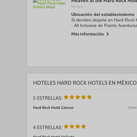
Heaven at the Hard Rock Hote
México.
Ubicación del establecimiento
Si decides alojarte en Hard Rock 
- All Inclusive de Puerto Aventur
golf y a menos de 15 minutos en
Más información.
temático ...
HOTELES HARD ROCK HOTELS EN MÉXICO
5 ESTRELLAS:
Hard Rock Hotel Cancun
(Canc
4 ESTRELLAS: