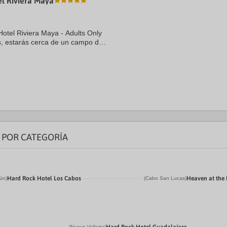
l Riviera Maya
Hotel Riviera Maya - Adults Only
as, estarás cerca de un campo de
 coche de Playa Xpu-ha y Parque
 POR CATEGORÍA
Hard Rock Hotel Los Cabos
Heaven at the
ún)
(Cabo San Lucas)
(Nuevo Vallarta)