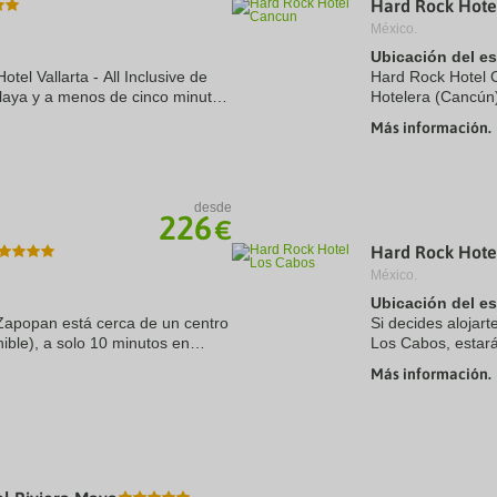
Hard Rock Hote
a
México.
te.
date.
ress
Press
Ubicación del e
e
the
tel Vallarta - All Inclusive de
Hard Rock Hotel C
estion
question
playa y a menos de cinco minutos
Hotelera (Cancún
ark
mark
 Nayar Vidanta Golf. Además,
Aquaworld y Camp
ey
key
Más información.
complejo con todo 
to
t
get
e
the
eyboard
keyboard
desde
ortcuts
shortcuts
226
€
r
for
hanging
changing
Hard Rock Hote
tes.
dates.
México.
Ubicación del e
Zapopan está cerca de un centro
Si decides alojar
ible), a solo 10 minutos en
Los Cabos, estar
alajara. Además, este hotel con
km de Cabo San L
Más información.
se encuentra a ...