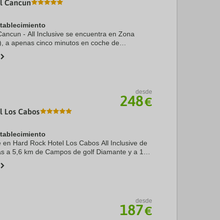
l Cancun
stablecimiento
ancun - All Inclusive se encuentra en Zona
), a apenas cinco minutos en coche de
o de golf Iberostar Cancún. Además, este
incluido se ...
desde
248
€
l Los Cabos
stablecimiento
te en Hard Rock Hotel Los Cabos All Inclusive de
ás a 5,6 km de Campos de golf Diamante y a 10
ucas Country Club. Además, este hotel de playa
desde
187
€