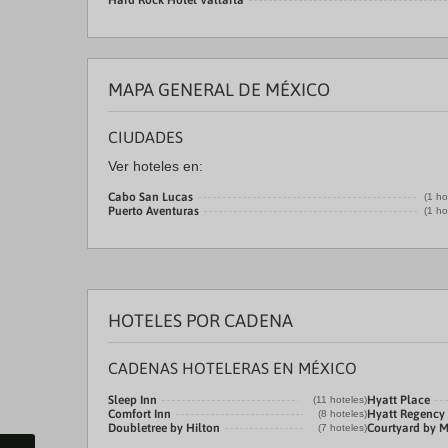
Hard Rock Hotel Vallarta
MAPA GENERAL DE MÉXICO
CIUDADES
Ver hoteles en:
Cabo San Lucas
(1 ho
Puerto Aventuras
(1 ho
HOTELES POR CADENA
CADENAS HOTELERAS EN MÉXICO
Sleep Inn
Hyatt Place
(11 hoteles)
Comfort Inn
Hyatt Regency
(8 hoteles)
Doubletree by Hilton
Courtyard by M
(7 hoteles)