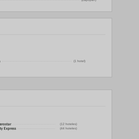
a
(1 hotel)
erostar
(12 hoteles)
ty Express
(44 hoteles)