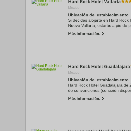
Hard Rock Hotel Vallarta
a
México.
da
P
Ubicación del establecimiento
th
Si decides alojarte en Hard Rock Ho
qu
Nuevo Vallarta, estarás a pie de 
m
en coche de Bahía de Banderas y
k
Más información.
este ...
to
ge
th
k
sh
fo
c
Hard Rock Hotel Guadalajara
da
México.
Ubicación del establecimiento
Hard Rock Hotel Guadalajara de 
de convenciones (conexión dispon
coche de La Minerva y Expo Guad
Más información.
spa se encuentra a ...