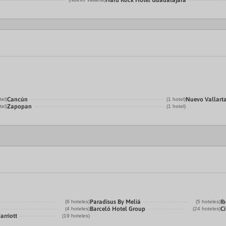
Hard Rock Hotel Guadalajara
Cancún
Nuevo Vallart
tel)
(1 hotel)
Zapopan
tel)
(1 hotel)
Paradisus By Meliá
Ib
(6 hoteles)
(5 hoteles)
Barceló Hotel Group
Ci
(4 hoteles)
(24 hoteles)
arriott
(19 hoteles)