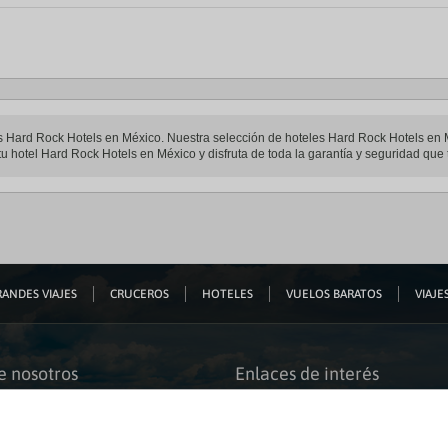
les Hard Rock Hotels en México. Nuestra selección de hoteles Hard Rock Hotels en 
u hotel Hard Rock Hotels en México y disfruta de toda la garantía y seguridad que t
ANDES VIAJES
CRUCEROS
HOTELES
VUELOS BARATOS
VIAJES
e nosotros
Enlaces de interés
s somos
Guías de viaje
iación
Catálogos
bilidad
Auto check-in