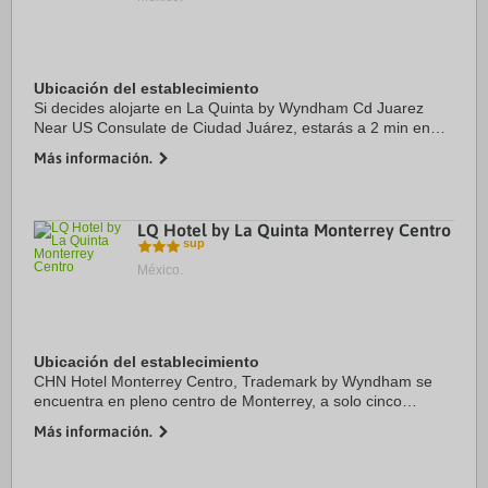
Ubicación del establecimiento
Si decides alojarte en La Quinta by Wyndham Cd Juarez
Near US Consulate de Ciudad Juárez, estarás a 2 min en
coche de Consulado de los Estados Unidos y a 10 de
Más información.
Puente Internacional Paso del Norte. Además, ...
LQ Hotel by La Quinta Monterrey Centro
México.
Ubicación del establecimiento
CHN Hotel Monterrey Centro, Trademark by Wyndham se
encuentra en pleno centro de Monterrey, a solo cinco
minutos en coche de Auditorio Pabellón M y Centro de
Más información.
exposiciones Convex. Además, este hotel se ...