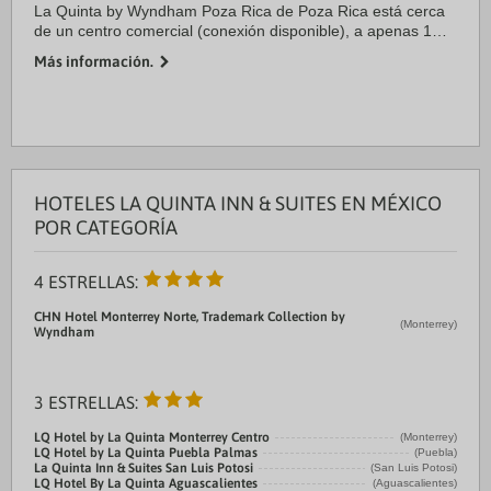
La Quinta by Wyndham Poza Rica de Poza Rica está cerca
de un centro comercial (conexión disponible), a apenas 1
min en coche de Centro comercial Plaza Gran Patio y a 6 de
Más información.
Hospital Regional Pemex. Además, ...
HOTELES LA QUINTA INN & SUITES EN MÉXICO
POR CATEGORÍA
4 ESTRELLAS:
CHN Hotel Monterrey Norte, Trademark Collection by
(Monterrey)
Wyndham
3 ESTRELLAS:
LQ Hotel by La Quinta Monterrey Centro
(Monterrey)
LQ Hotel by La Quinta Puebla Palmas
(Puebla)
La Quinta Inn & Suites San Luis Potosi
(San Luis Potosi)
LQ Hotel By La Quinta Aguascalientes
(Aguascalientes)