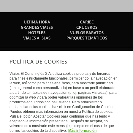
ÚLTIMA HORA
CARIBE
GRANDES VIAJES
CRUCEROS
HOTELES
VUELOS BARATOS
VIAJES A ISLAS
PARQUES TEMÁTICOS
POLÍTICA DE COOKIES
Sobre nosotros
Quiénes somos
Viajes El Corte Inglés S.A. utiliza cookies propias y de terceros
Financiación
Enlaces de interés
para fines estrictamente funcionales, permitiendo la navegación en
Sostenibilidad
la web, así como para fines analíticos, para mostrarte publicidad
Turismo accesible
(tanto general como personalizada) en base a un perfil elaborado
Guías de viaje
Tarjeta El Corte Inglés
a partir de tu hábitos de navegación (p. ej. páginas visitadas), para
Catálogos
Trabaja con nosotros
Internacional
optimizar la web y para poder valorar las opiniones de los
Auto check-in
El Corte Inglés
productos adquiridos por los usuarios. Para administrar o
Condiciones Generales
Canal Ético
deshabilitar estas cookies haz click en Configuración de Cookies.
Política de privacidad
España
Política de cookies
Puedes obtener más información en nuestra Política de cookies.
Accesibilidad
Pulsa el botón Aceptar Cookies para confirmar que has leído y
Empresas/ Grupos
aceptado la información presentada. Después de aceptar, no
Visita nuestro blog
volveremos a mostrarte este mensaje, excepto en el caso de que
borres las cookies de tu dispositivo.
Más información
Blog de Viajes el Corte inglés