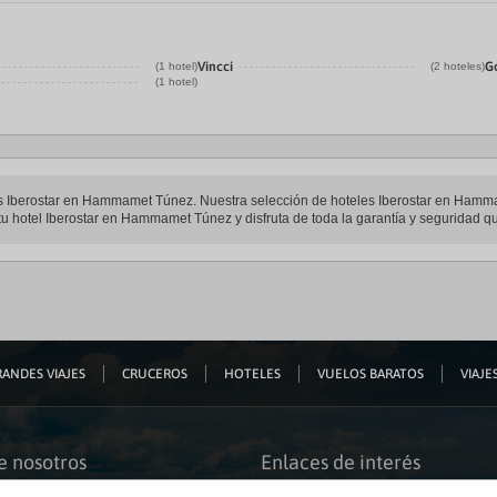
Vincci
G
(1 hotel)
(2 hoteles)
(1 hotel)
eles Iberostar en Hammamet Túnez. Nuestra selección de hoteles Iberostar en Hamm
tu hotel Iberostar en Hammamet Túnez y disfruta de toda la garantía y seguridad que
ANDES VIAJES
CRUCEROS
HOTELES
VUELOS BARATOS
VIAJES
e nosotros
Enlaces de interés