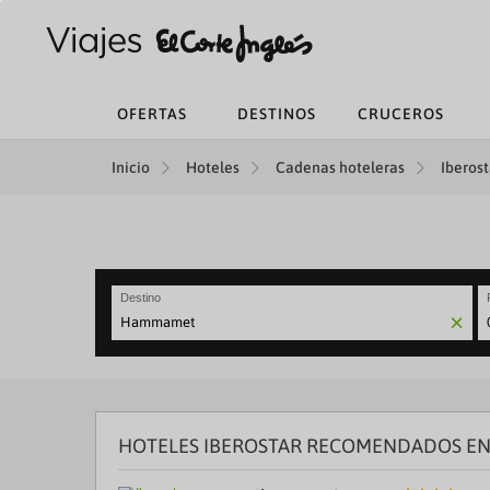
OFERTAS
DESTINOS
CRUCEROS
Inicio
Hoteles
Cadenas hoteleras
Iberost
Destino
N
fo
to
in
wi
th
HOTELES IBEROSTAR RECOMENDADOS E
ca
a
se