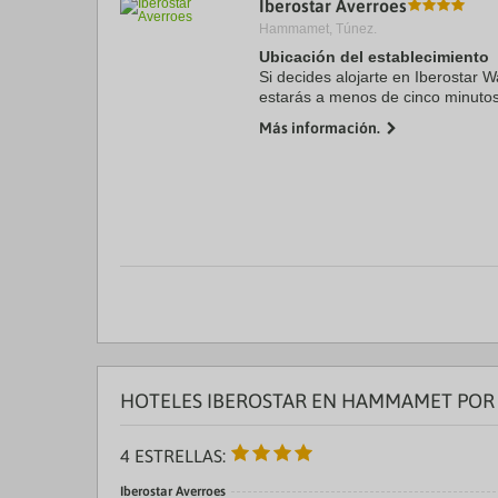
Iberostar Averroes
a
Hammamet, Túnez.
da
P
Ubicación del establecimiento
th
Si decides alojarte en Iberosta
qu
estarás a menos de cinco minuto
m
Hammamet y Casino La Medina. A
k
Más información.
encuentra a 11,6 km de Playa de .
to
ge
th
k
sh
fo
c
da
HOTELES IBEROSTAR EN HAMMAMET POR
4 ESTRELLAS:
Iberostar Averroes