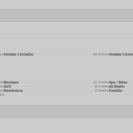
Hoteles 3 Estrellas
Hoteles 5 Estre
les)
(38 hoteles)
Boutique
Spa / Relax
les)
(11 hoteles)
Golf
de Diseño
les)
(6 hoteles)
Románticos
Familiar
les)
(2 hoteles)
tel)