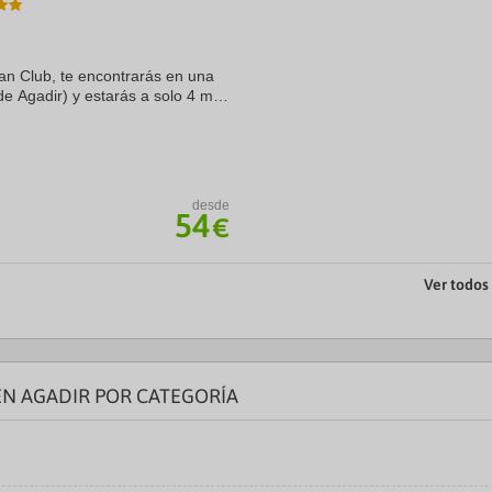
a
te.
date.
ress
Press
e
the
an Club, te encontrarás en una
estion
question
de Agadir) y estarás a solo 4 min
ark
mark
os de 5 en coche de Souk El
ey
key
to
t
get
e
the
eyboard
keyboard
desde
ortcuts
shortcuts
54
€
r
for
hanging
changing
tes.
dates.
Ver todos
EN AGADIR POR CATEGORÍA