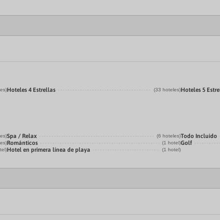
Hoteles 4 Estrellas
Hoteles 5 Estre
les)
(33 hoteles)
Spa / Relax
Todo Incluido
les)
(6 hoteles)
Románticos
Golf
les)
(1 hotel)
Hotel en primera línea de playa
tel)
(1 hotel)