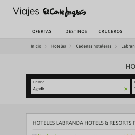
OFERTAS
DESTINOS
CRUCEROS
Inicio
Hoteles
Cadenas hoteleras
Labrand
HO
Destino
N
fo
to
in
wi
th
HOTELES LABRANDA HOTELS & RESORTS
ca
a
se