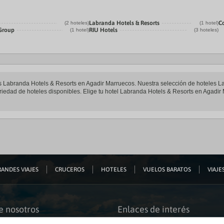
Labranda Hotels & Resorts
C
(2 hoteles)
(1 hotel)
 Group
RIU Hotels
(1 hotel)
(3 hoteles)
eles Labranda Hotels & Resorts en Agadir Marruecos. Nuestra selección de hoteles 
riedad de hoteles disponibles. Elige tu hotel Labranda Hotels & Resorts en Agadir 
ANDES VIAJES
CRUCEROS
HOTELES
VUELOS BARATOS
VIAJES
e nosotros
Enlaces de interés