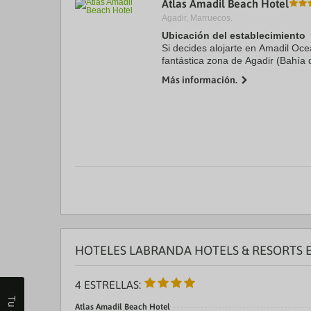
Atlas Amadil Beach Hotel
a
Agadir, Marruecos.
da
P
Ubicación del establecimiento
th
Si decides alojarte en Amadil Oce
qu
fantástica zona de Agadir (Bahía 
m
a pie de Playa de Agadir y a men
k
Más información.
Had. Además, ...
to
ge
th
k
sh
fo
c
da
HOTELES LABRANDA HOTELS & RESORTS 
4 ESTRELLAS:
Atlas Amadil Beach Hotel