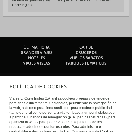
de toda la garantía y seguridad que te da reservar con Viajes El
Corte Inglés.
ÚLTIMA HORA
CARIBE
GRANDES VIAJES
CRUCEROS
HOTELES
VUELOS BARATOS
VIAJES A ISLAS
PARQUES TEMÁTICOS
POLÍTICA DE COOKIES
Sobre nosotros
Quiénes somos
Viajes El Corte Inglés S.A. utiliza cookies propias y de terceros
Financiación
Enlaces de interés
para fines estrictamente funcionales, permitiendo la navegación en
Sostenibilidad
la web, así como para fines analíticos, para mostrarte publicidad
Turismo accesible
(tanto general como personalizada) en base a un perfil elaborado
Guías de viaje
Tarjeta El Corte Inglés
a partir de tu hábitos de navegación (p. ej. páginas visitadas), para
Catálogos
Trabaja con nosotros
Internacional
optimizar la web y para poder valorar las opiniones de los
Auto check-in
El Corte Inglés
productos adquiridos por los usuarios. Para administrar o
Condiciones Generales
Canal Ético
deshabilitar estas cookies haz click en Configuración de Cookies.
Política de privacidad
España