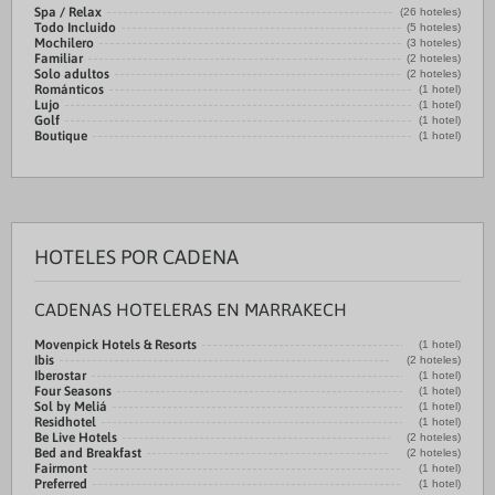
Spa / Relax
(26 hoteles)
Todo Incluido
(5 hoteles)
Mochilero
(3 hoteles)
Familiar
(2 hoteles)
Solo adultos
(2 hoteles)
Románticos
(1 hotel)
Lujo
(1 hotel)
Golf
(1 hotel)
Boutique
(1 hotel)
HOTELES POR CADENA
CADENAS HOTELERAS EN MARRAKECH
Movenpick Hotels & Resorts
(1 hotel)
Ibis
(2 hoteles)
Iberostar
(1 hotel)
Four Seasons
(1 hotel)
Sol by Meliá
(1 hotel)
Residhotel
(1 hotel)
Be Live Hotels
(2 hoteles)
Bed and Breakfast
(2 hoteles)
Fairmont
(1 hotel)
Preferred
(1 hotel)