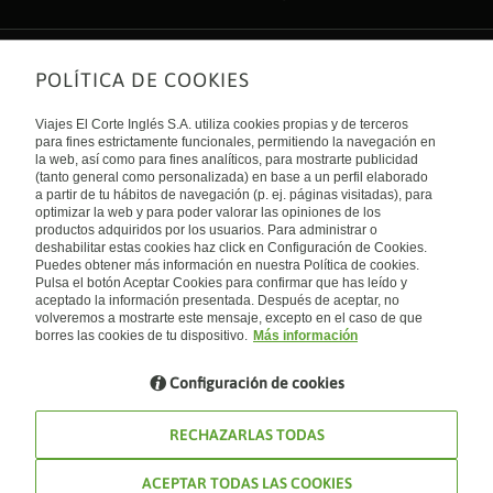
POLÍTICA DE COOKIES
Sobre nosotros
Quiénes somos
Viajes El Corte Inglés S.A. utiliza cookies propias y de terceros
Financiación
Enlaces de interés
para fines estrictamente funcionales, permitiendo la navegación en
Sostenibilidad
la web, así como para fines analíticos, para mostrarte publicidad
Turismo accesible
(tanto general como personalizada) en base a un perfil elaborado
Guías de viaje
Tarjeta El Corte Inglés
a partir de tu hábitos de navegación (p. ej. páginas visitadas), para
Catálogos
Trabaja con nosotros
Internacional
optimizar la web y para poder valorar las opiniones de los
Auto check-in
El Corte Inglés
productos adquiridos por los usuarios. Para administrar o
Condiciones Generales
Canal Ético
deshabilitar estas cookies haz click en Configuración de Cookies.
Política de privacidad
España
Política de cookies
Puedes obtener más información en nuestra Política de cookies.
Accesibilidad
Pulsa el botón Aceptar Cookies para confirmar que has leído y
Empresas/ Grupos
aceptado la información presentada. Después de aceptar, no
Visita nuestro blog
volveremos a mostrarte este mensaje, excepto en el caso de que
borres las cookies de tu dispositivo.
Más información
Blog de Viajes el Corte inglés
Configuración de cookies
RECHAZARLAS TODAS
ACEPTAR TODAS LAS COOKIES