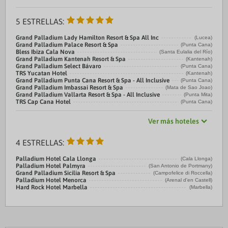
5 ESTRELLAS:
Grand Palladium Lady Hamilton Resort & Spa All Inc
(Lucea)
Grand Palladium Palace Resort & Spa
(Punta Cana)
Bless Ibiza Cala Nova
(Santa Eulalia del Río)
Grand Palladium Kantenah Resort & Spa
(Kantenah)
Grand Palladium Select Bávaro
(Punta Cana)
TRS Yucatan Hotel
(Kantenah)
Grand Palladium Punta Cana Resort & Spa - All Inclusive
(Punta Cana)
Grand Palladium Imbassai Resort & Spa
(Mata de Sao Joao)
Grand Palladium Vallarta Resort & Spa - All Inclusive
(Punta Mita)
TRS Cap Cana Hotel
(Punta Cana)
Ver más hoteles
4 ESTRELLAS:
Palladium Hotel Cala Llonga
(Cala Llonga)
Palladium Hotel Palmyra
(San Antonio de Portmany)
Grand Palladium Sicilia Resort & Spa
(Campofelice di Roccella)
Palladium Hotel Menorca
(Arenal d'en Castell)
Hard Rock Hotel Marbella
(Marbella)