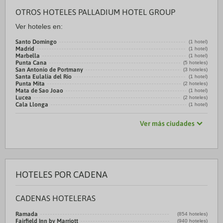
OTROS HOTELES PALLADIUM HOTEL GROUP
Ver hoteles en:
Santo Domingo
(1 hotel)
Madrid
(1 hotel)
Marbella
(1 hotel)
Punta Cana
(5 hoteles)
San Antonio de Portmany
(3 hoteles)
Santa Eulalia del Río
(1 hotel)
Punta Mita
(2 hoteles)
Mata de Sao Joao
(1 hotel)
Lucea
(2 hoteles)
Cala Llonga
(1 hotel)
Ver más ciudades
HOTELES POR CADENA
CADENAS HOTELERAS
Ramada
(854 hoteles)
Fairfield Inn by Marriott
(940 hoteles)