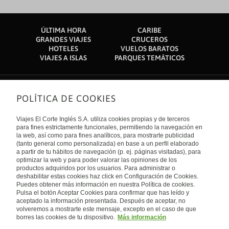
ÚLTIMA HORA
CARIBE
GRANDES VIAJES
CRUCEROS
HOTELES
VUELOS BARATOS
VIAJES A ISLAS
PARQUES TEMÁTICOS
POLÍTICA DE COOKIES
Sobre nosotros
Quiénes somos
Viajes El Corte Inglés S.A. utiliza cookies propias y de terceros
Financiación
Enlaces de interés
para fines estrictamente funcionales, permitiendo la navegación en
Sostenibilidad
la web, así como para fines analíticos, para mostrarte publicidad
Turismo accesible
(tanto general como personalizada) en base a un perfil elaborado
Guías de viaje
Tarjeta El Corte Inglés
a partir de tu hábitos de navegación (p. ej. páginas visitadas), para
Catálogos
Trabaja con nosotros
Internacional
optimizar la web y para poder valorar las opiniones de los
Auto check-in
El Corte Inglés
productos adquiridos por los usuarios. Para administrar o
Condiciones Generales
Canal Ético
deshabilitar estas cookies haz click en Configuración de Cookies.
Política de privacidad
España
Política de cookies
Puedes obtener más información en nuestra Política de cookies.
Accesibilidad
Pulsa el botón Aceptar Cookies para confirmar que has leído y
Empresas/ Grupos
aceptado la información presentada. Después de aceptar, no
Visita nuestro blog
volveremos a mostrarte este mensaje, excepto en el caso de que
borres las cookies de tu dispositivo.
Más información
Blog de Viajes el Corte inglés