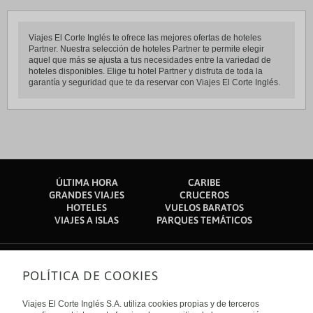
Viajes El Corte Inglés te ofrece las mejores ofertas de hoteles
Partner. Nuestra selección de hoteles Partner te permite elegir
aquel que más se ajusta a tus necesidades entre la variedad de
hoteles disponibles. Elige tu hotel Partner y disfruta de toda la
garantía y seguridad que te da reservar con Viajes El Corte Inglés.
ÚLTIMA HORA
CARIBE
GRANDES VIAJES
CRUCEROS
HOTELES
VUELOS BARATOS
VIAJES A ISLAS
PARQUES TEMÁTICOS
POLÍTICA DE COOKIES
Sobre nosotros
Quiénes somos
Viajes El Corte Inglés S.A. utiliza cookies propias y de terceros
Financiación