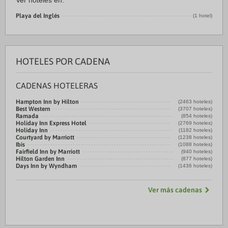
Ver hoteles en:
Playa del Inglés
(1 hotel)
HOTELES POR CADENA
CADENAS HOTELERAS
Hampton Inn by Hilton
(2463 hoteles)
Best Western
(3707 hoteles)
Ramada
(854 hoteles)
Holiday Inn Express Hotel
(2769 hoteles)
Holiday Inn
(1182 hoteles)
Courtyard by Marriott
(1238 hoteles)
Ibis
(1088 hoteles)
Fairfield Inn by Marriott
(940 hoteles)
Hilton Garden Inn
(877 hoteles)
Days Inn by Wyndham
(1436 hoteles)
Ver más cadenas