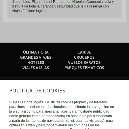
disponibles. Elige tu hotel Ramada en Nápoles Campania Italia y
disfruta de toda la garantía y seguridad que te da reservar con
Viajes El Corte Inglés.
ÚLTIMA HORA
CARIBE
GRANDES VIAJES
CRUCEROS
HOTELES
VUELOS BARATOS
VIAJES A ISLAS
PARQUES TEMÁTICOS
POLÍTICA DE COOKIES
Sobre nosotros
Quiénes somos
Viajes El Corte Inglés S.A. utiliza cookies propias y de terceros
Financiación
Enlaces de interés
para fines estrictamente funcionales, permitiendo la navegación en
Sostenibilidad
la web, así como para fines analíticos, para mostrarte publicidad
Turismo accesible
(tanto general como personalizada) en base a un perfil elaborado
Guías de viaje
Tarjeta El Corte Inglés
a partir de tu hábitos de navegación (p. ej. páginas visitadas), para
Catálogos
Trabaja con nosotros
Internacional
optimizar la web y para poder valorar las opiniones de los
Auto check-in
El Corte Inglés