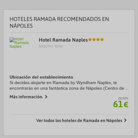
HOTELES RAMADA RECOMENDADOS EN
NÁPOLES
Hotel Ramada Naples
Nápoles, Italia.
Ubicación del establecimiento
Si decides alojarte en Ramada by Wyndham Naples, te
encontrarás en una fantástica zona de Nápoles (Centro de
la ciudad de Nápoles) y estarás a menos de cinco minutos
Más información.
desde
en coche de Calle comercial Via Toledo ...
61
€
Ver todos los hoteles de Ramada en Nápoles