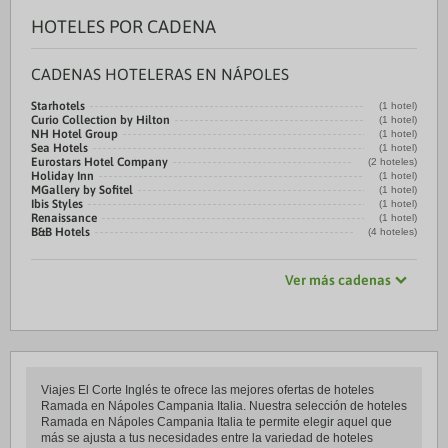
HOTELES POR CADENA
CADENAS HOTELERAS EN NÁPOLES
Starhotels
(1 hotel)
Curio Collection by Hilton
(1 hotel)
NH Hotel Group
(1 hotel)
Sea Hotels
(1 hotel)
Eurostars Hotel Company
(2 hoteles)
Holiday Inn
(1 hotel)
MGallery by Sofitel
(1 hotel)
Ibis Styles
(1 hotel)
Renaissance
(1 hotel)
B&B Hotels
(4 hoteles)
Ver más cadenas
Viajes El Corte Inglés te ofrece las mejores ofertas de hoteles
Ramada en Nápoles Campania Italia. Nuestra selección de hoteles
Ramada en Nápoles Campania Italia te permite elegir aquel que
más se ajusta a tus necesidades entre la variedad de hoteles