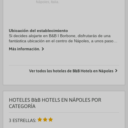
Nápoles, Italia.
Ubicación del establecimiento
Si decides alojarte en B&B I Borbone, disfrutarás de una
fantástica ubicación en el centro de Nápoles, a unos pasos
de Spaccanapoli y a solo 11 min a pie de Museo Capilla
Más información.
Sansevero. Además, este bed and ...
Ver todos los hoteles de B&B Hotels en Nápoles
HOTELES B&B HOTELS EN NÁPOLES POR
CATEGORÍA
3 ESTRELLAS: