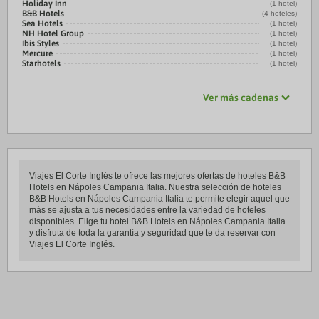
Holiday Inn
(1 hotel)
B&B Hotels
(4 hoteles)
Sea Hotels
(1 hotel)
NH Hotel Group
(1 hotel)
Ibis Styles
(1 hotel)
Mercure
(1 hotel)
Starhotels
(1 hotel)
Ver más cadenas
Viajes El Corte Inglés te ofrece las mejores ofertas de hoteles B&B
Hotels en Nápoles Campania Italia. Nuestra selección de hoteles
B&B Hotels en Nápoles Campania Italia te permite elegir aquel que
más se ajusta a tus necesidades entre la variedad de hoteles
disponibles. Elige tu hotel B&B Hotels en Nápoles Campania Italia
y disfruta de toda la garantía y seguridad que te da reservar con
Viajes El Corte Inglés.