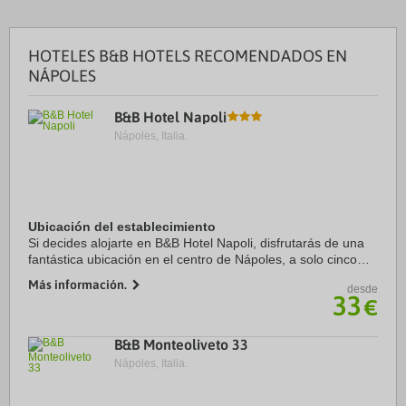
HOTELES B&B HOTELS RECOMENDADOS EN
NÁPOLES
B&B Hotel Napoli
Nápoles, Italia.
Ubicación del establecimiento
Si decides alojarte en B&B Hotel Napoli, disfrutarás de una
fantástica ubicación en el centro de Nápoles, a solo cinco
minutos en coche de Calle comercial Via Toledo y Puerto
Más información.
desde
Molo Beverello. Además, este ...
33
€
B&B Monteoliveto 33
Nápoles, Italia.