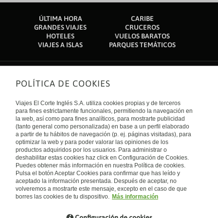
ÚLTIMA HORA
CARIBE
GRANDES VIAJES
CRUCEROS
HOTELES
VUELOS BARATOS
VIAJES A ISLAS
PARQUES TEMÁTICOS
POLÍTICA DE COOKIES
Sobre nosotros
Quiénes somos
Viajes El Corte Inglés S.A. utiliza cookies propias y de terceros
Financiación
Enlaces de interés
para fines estrictamente funcionales, permitiendo la navegación en
Sostenibilidad
la web, así como para fines analíticos, para mostrarte publicidad
Turismo accesible
(tanto general como personalizada) en base a un perfil elaborado
Guías de viaje
Tarjeta El Corte Inglés
a partir de tu hábitos de navegación (p. ej. páginas visitadas), para
Catálogos
Trabaja con nosotros
Internacional
optimizar la web y para poder valorar las opiniones de los
Auto check-in
El Corte Inglés
productos adquiridos por los usuarios. Para administrar o
Condiciones Generales
Canal Ético
deshabilitar estas cookies haz click en Configuración de Cookies.
Política de privacidad
España
Política de cookies
Puedes obtener más información en nuestra Política de cookies.
Accesibilidad
Pulsa el botón Aceptar Cookies para confirmar que has leído y
Empresas/ Grupos
aceptado la información presentada. Después de aceptar, no
Visita nuestro blog
volveremos a mostrarte este mensaje, excepto en el caso de que
borres las cookies de tu dispositivo.
Más información
Blog de Viajes el Corte inglés
Configuración de cookies