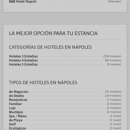
B&B Hotel Napoli
(Nápoles)
LA MEJOR OPCIÓN PARA TU ESTANCIA
CATEGORÍAS DE HOTELES EN NÁPOLES
Hoteles 3 Estrellas
(158 hoteles)
Hoteles 4 Estrellas
(84 hoteles)
Hoteles 5 Estrellas
(3 hoteles)
TIPOS DE HOTELES EN NÁPOLES
de Negocios
(31 hoteles)
de Diseño
(19 hoteles)
Románticos
(7 hoteles)
Familiar
(4 hoteles)
Lujo
(4 hoteles)
Boutique
(2 hoteles)
Spa / Relax
(1 hotel)
de Playa
(1 hotel)
Golf
(1 hotel)
Ecológicos
(1 hotel)