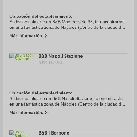
Ubicación del establecimiento
Si decides alojarte en B&B Monteoliveto 33, te encontrarás
en una fantástica zona de Nápoles (Centro de la ciudad de
Nápoles) y estarás a solo 4 min a pie de Calle comercial Via
Más información.
Toledo y a 9 de Puerto de ...
B&B Napoli Stazione
Nápoles, Italia.
Ubicación del establecimiento
Si decides alojarte en B&B Napoli Stazione, te encontrarás
en una fantástica zona de Nápoles (Centro de la ciudad de
Nápoles) y apenas te separarán diez minutos a pie de
Más información.
Piazza Giuseppe Garibaldi y Centro ...
B&B I Borbone