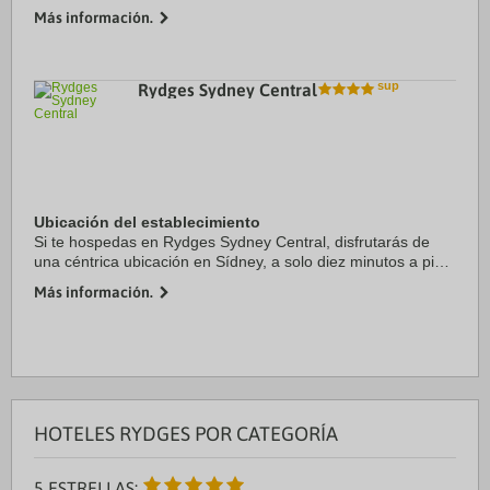
cinco minutos a pie de SkyCity Casino. Además, este hotel
Más información.
de lujo se encuentra a 0,6 km de ...
Rydges Sydney Central
Ubicación del establecimiento
Si te hospedas en Rydges Sydney Central, disfrutarás de
una céntrica ubicación en Sídney, a solo diez minutos a pie
de Teatro Capitol y Centro comercial World Square. Además,
Más información.
este hotel de lujo se ...
HOTELES RYDGES POR CATEGORÍA
5 ESTRELLAS: