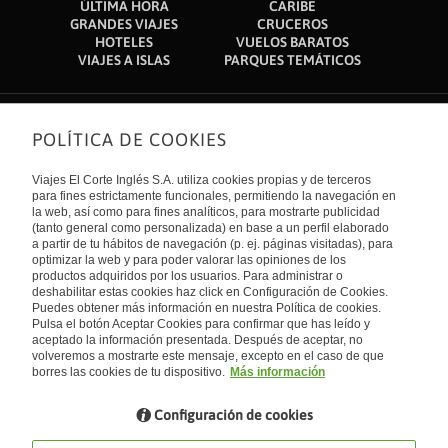
ÚLTIMA HORA
CARIBE
GRANDES VIAJES
CRUCEROS
HOTELES
VUELOS BARATOS
VIAJES A ISLAS
PARQUES TEMÁTICOS
POLÍTICA DE COOKIES
Sobre nosotros
Quiénes somos
Viajes El Corte Inglés S.A. utiliza cookies propias y de terceros
Financiación
Enlaces de interés
para fines estrictamente funcionales, permitiendo la navegación en
Sostenibilidad
la web, así como para fines analíticos, para mostrarte publicidad
Turismo accesible
(tanto general como personalizada) en base a un perfil elaborado
Guías de viaje
Tarjeta El Corte Inglés
a partir de tu hábitos de navegación (p. ej. páginas visitadas), para
Catálogos
Trabaja con nosotros
Internacional
optimizar la web y para poder valorar las opiniones de los
Auto check-in
El Corte Inglés
productos adquiridos por los usuarios. Para administrar o
Condiciones Generales
Canal Ético
deshabilitar estas cookies haz click en Configuración de Cookies.
Política de privacidad
España
Política de cookies
Puedes obtener más información en nuestra Política de cookies.
Accesibilidad
Pulsa el botón Aceptar Cookies para confirmar que has leído y
Empresas/ Grupos
aceptado la información presentada. Después de aceptar, no
Visita nuestro blog
volveremos a mostrarte este mensaje, excepto en el caso de que
borres las cookies de tu dispositivo.
Más información
Blog de Viajes el Corte inglés
Configuración de cookies