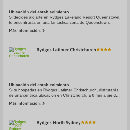
Ubicación del establecimiento
Si decides alojarte en Rydges Lakeland Resort Queenstown,
te encontrarás en una fantástica zona de Queenstown
(Centro de Queenstown), a solo unos pasos de Lago
Más información.
Wakatipu y a apenas 6 min a pie de SKYCITY ...
Rydges Latimer Christchurch
Ubicación del establecimiento
Si te hospedas en Rydges Latimer Christchurch, disfrutarás
de una céntrica ubicación en Christchurch, a 8 min a pie de
Te Pae Christchurch Convention and Exhibition Centre y a
Más información.
12 min de Riverside Market. ...
Rydges North Sydney