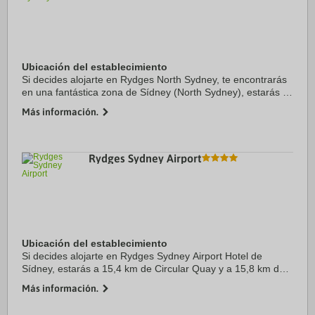
Ubicación del establecimiento
Si decides alojarte en Rydges North Sydney, te encontrarás
en una fantástica zona de Sídney (North Sydney), estarás a
3 min en coche de Puente de la bahía de Sídney y a otros 5
Más información.
min de Circular Quay. ...
Rydges Sydney Airport
Ubicación del establecimiento
Si decides alojarte en Rydges Sydney Airport Hotel de
Sídney, estarás a 15,4 km de Circular Quay y a 15,8 km de
Ópera de Sídney. Además, este hotel se encuentra a 18 km
Más información.
de Puente de la bahía de Sídney y a ...