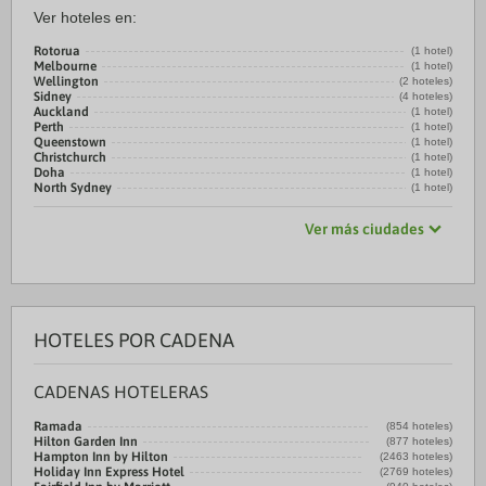
Ver hoteles en:
Rotorua
(1 hotel)
Melbourne
(1 hotel)
Wellington
(2 hoteles)
Sidney
(4 hoteles)
Auckland
(1 hotel)
Perth
(1 hotel)
Queenstown
(1 hotel)
Christchurch
(1 hotel)
Doha
(1 hotel)
North Sydney
(1 hotel)
Ver más ciudades
HOTELES POR CADENA
CADENAS HOTELERAS
Ramada
(854 hoteles)
Hilton Garden Inn
(877 hoteles)
Hampton Inn by Hilton
(2463 hoteles)
Holiday Inn Express Hotel
(2769 hoteles)