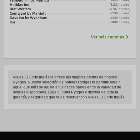
Fairfield Inn by Marriott
(940 hoteles)
Holiday Inn
(1182 hoteles)
Best Western
(3707 hoteles)
Courtyard by Marriott
(1238 hoteles)
Days Inn by Wyndham
(1436 hoteles)
Ibis
(1088 hoteles)
Ver más cadenas
Viajes El Corte Inglés te ofrece las mejores ofertas de hoteles
Rydges. Nuestra selección de hoteles Rydges te permite elegir
aquel que más se ajusta a tus necesidades entre la variedad de
hoteles disponibles. Elige tu hotel Rydges y disfruta de toda la
garantía y seguridad que te da reservar con Viajes El Corte Inglés.