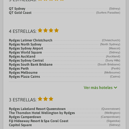
QT Sydney
(Sidney)
QT Gold Coast
(Surfers Paradise)
4 ESTRELLAS:
Rydges Latimer Christchurch
(Christchurch)
Rydges North Sydney
(North Sydney)
Rydges Sydney Airport
(Mascot)
Rydges World Square
(Sidney)
Rydges Auckland
(Auckland)
Rydges Sydney Central
(Surry Hills)
Rydges South Bank Brisbane
(South Brisbane)
Rydges Perth
(Perth)
Rydges Melbourne
(Melbourne)
Rydges Plaza Cairns
(Cairns)
Ver más hoteles
3 ESTRELLAS:
Rydges Lakeland Resort Queenstown
(Queenstown)
The Thorndon Hotel Wellington by Rydges
(Wellington)
Rydges Camperdown
(Camperdown)
Fiji Hideaway Resort & Spa Coral Coast
(Sigatoka)
Capitol Square
(Sidney)