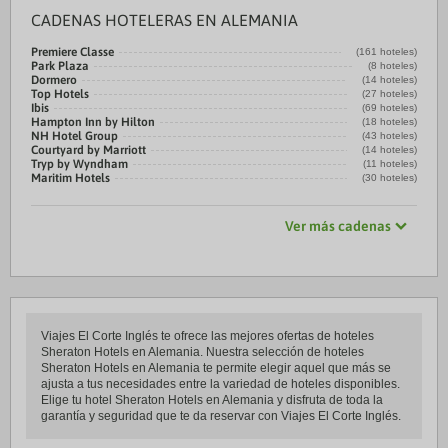
CADENAS HOTELERAS EN ALEMANIA
Premiere Classe
(161 hoteles)
Park Plaza
(8 hoteles)
Dormero
(14 hoteles)
Top Hotels
(27 hoteles)
Ibis
(69 hoteles)
Hampton Inn by Hilton
(18 hoteles)
NH Hotel Group
(43 hoteles)
Courtyard by Marriott
(14 hoteles)
Tryp by Wyndham
(11 hoteles)
Maritim Hotels
(30 hoteles)
Ver más cadenas
Viajes El Corte Inglés te ofrece las mejores ofertas de hoteles
Sheraton Hotels en Alemania. Nuestra selección de hoteles
Sheraton Hotels en Alemania te permite elegir aquel que más se
ajusta a tus necesidades entre la variedad de hoteles disponibles.
Elige tu hotel Sheraton Hotels en Alemania y disfruta de toda la
garantía y seguridad que te da reservar con Viajes El Corte Inglés.