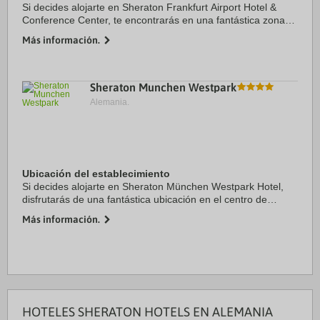
Si decides alojarte en Sheraton Frankfurt Airport Hotel &
Conference Center, te encontrarás en una fantástica zona
de Fráncfort (Zona del aeropuerto de Fráncfort del Meno),
Más información.
estarás a 2 min en coche de ...
Sheraton Munchen Westpark
Alemania.
Ubicación del establecimiento
Si decides alojarte en Sheraton München Westpark Hotel,
disfrutarás de una fantástica ubicación en el centro de
Múnich, a solo 2 min en coche de Theresienwiese y a 6 de
Más información.
Viktualienmarkt. Además, este hotel ...
HOTELES SHERATON HOTELS EN ALEMANIA