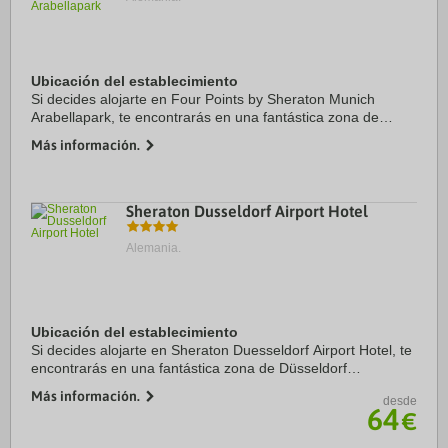
Ubicación del establecimiento
Si decides alojarte en Four Points by Sheraton Munich
Arabellapark, te encontrarás en una fantástica zona de
Múnich (Bogenhausen) y estarás a menos de 3 min en
Más información.
coche de Jardín inglés y a 7 de Marienplatz. ...
Sheraton Dusseldorf Airport Hotel
Alemania.
Ubicación del establecimiento
Si decides alojarte en Sheraton Duesseldorf Airport Hotel, te
encontrarás en una fantástica zona de Düsseldorf
(Stadtbezirk 5) y estarás a menos de diez minutos en coche
Más información.
desde
de Messe Düsseldorf y PSD Bank ...
64
€