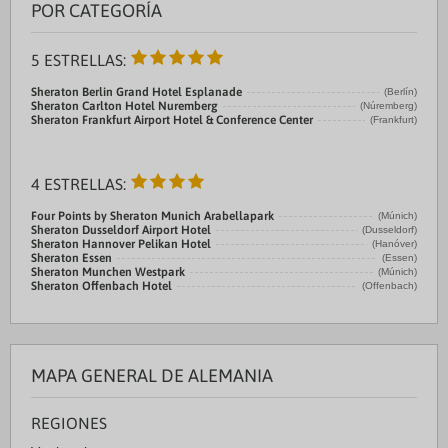
POR CATEGORÍA
5 ESTRELLAS:
Sheraton Berlin Grand Hotel Esplanade
(Berlín)
Sheraton Carlton Hotel Nuremberg
(Núremberg)
Sheraton Frankfurt Airport Hotel & Conference Center
(Frankfurt)
4 ESTRELLAS:
Four Points by Sheraton Munich Arabellapark
(Múnich)
Sheraton Dusseldorf Airport Hotel
(Dusseldorf)
Sheraton Hannover Pelikan Hotel
(Hanóver)
Sheraton Essen
(Essen)
Sheraton Munchen Westpark
(Múnich)
Sheraton Offenbach Hotel
(Offenbach)
MAPA GENERAL DE ALEMANIA
REGIONES