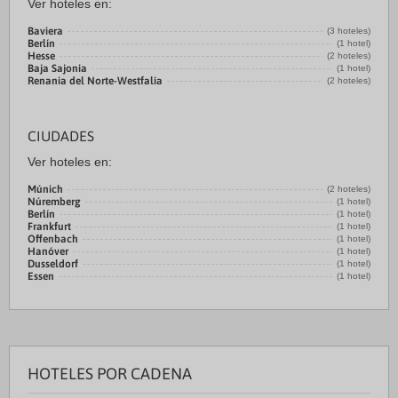
Ver hoteles en:
Baviera
(3 hoteles)
Berlín
(1 hotel)
Hesse
(2 hoteles)
Baja Sajonia
(1 hotel)
Renania del Norte-Westfalia
(2 hoteles)
CIUDADES
Ver hoteles en:
Múnich
(2 hoteles)
Núremberg
(1 hotel)
Berlín
(1 hotel)
Frankfurt
(1 hotel)
Offenbach
(1 hotel)
Hanóver
(1 hotel)
Dusseldorf
(1 hotel)
Essen
(1 hotel)
HOTELES POR CADENA