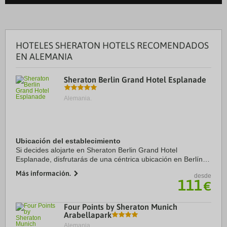
HOTELES SHERATON HOTELS RECOMENDADOS
EN ALEMANIA
Sheraton Berlin Grand Hotel Esplanade
Alemania.
Ubicación del establecimiento
Si decides alojarte en Sheraton Berlin Grand Hotel
Esplanade, disfrutarás de una céntrica ubicación en Berlín, a
solo cinco minutos en coche de Zoo de Berlín y Potsdamer
Más información.
desde
Platz. Además, este hotel se ...
111
€
Four Points by Sheraton Munich
Arabellapark
Alemania.