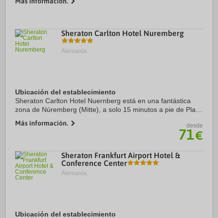
Más información.
encuentra a 3,4 km de Messe Essen y a 6,2 km de ...
Sheraton Carlton Hotel Nuremberg
Alemania.
Ubicación del establecimiento
Sheraton Carlton Hotel Nuernberg está en una fantástica
zona de Núremberg (Mitte), a solo 15 minutos a pie de Plaza
del mercado principal y Nuremberg Christmas Market.
Más información.
desde
Además, este hotel de lujo se ...
71
€
Sheraton Frankfurt Airport Hotel &
Conference Center
Alemania.
Ubicación del establecimiento