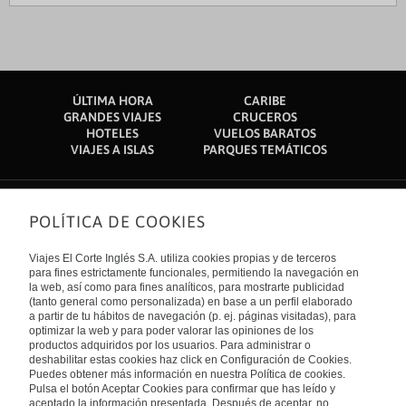
ÚLTIMA HORA
CARIBE
GRANDES VIAJES
CRUCEROS
HOTELES
VUELOS BARATOS
VIAJES A ISLAS
PARQUES TEMÁTICOS
POLÍTICA DE COOKIES
Sobre nosotros
Quiénes somos
Viajes El Corte Inglés S.A. utiliza cookies propias y de terceros
Financiación
Enlaces de interés
para fines estrictamente funcionales, permitiendo la navegación en
Sostenibilidad
la web, así como para fines analíticos, para mostrarte publicidad
Turismo accesible
(tanto general como personalizada) en base a un perfil elaborado
Guías de viaje
Tarjeta El Corte Inglés
a partir de tu hábitos de navegación (p. ej. páginas visitadas), para
Catálogos
Trabaja con nosotros
Internacional
optimizar la web y para poder valorar las opiniones de los
Auto check-in
El Corte Inglés
productos adquiridos por los usuarios. Para administrar o
Condiciones Generales
Canal Ético
deshabilitar estas cookies haz click en Configuración de Cookies.
Política de privacidad
España
Política de cookies
Puedes obtener más información en nuestra Política de cookies.
Accesibilidad
Pulsa el botón Aceptar Cookies para confirmar que has leído y
Empresas/ Grupos
aceptado la información presentada. Después de aceptar, no