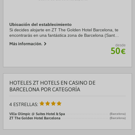
Ubicación del establecimiento
Si decides alojarte en ZT The Golden Hotel Barcelona, te
encontrarás en una fantástica zona de Barcelona (Sant
Martí) y estarás a menos de cinco minutos en coche de
Más información.
desde
Sagrada Familia y Plaza de Catalunya. ...
50
€
HOTELES ZT HOTELS EN CASINO DE
BARCELONA POR CATEGORÍA
4 ESTRELLAS:
Villa Olímpic @ Suites Hotel & Spa
(Barcelona)
ZT The Golden Hotel Barcelona
(Barcelona)