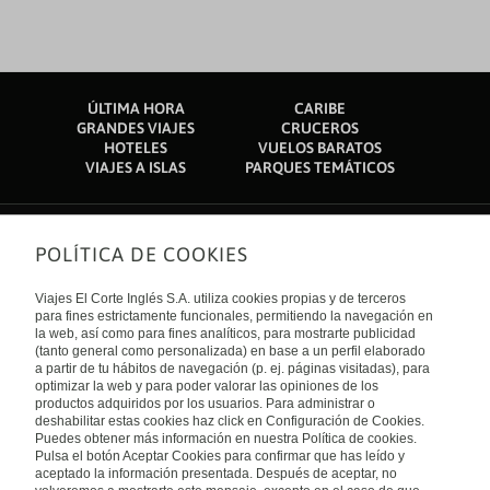
ÚLTIMA HORA
CARIBE
GRANDES VIAJES
CRUCEROS
HOTELES
VUELOS BARATOS
VIAJES A ISLAS
PARQUES TEMÁTICOS
POLÍTICA DE COOKIES
Sobre nosotros
Quiénes somos
Viajes El Corte Inglés S.A. utiliza cookies propias y de terceros
Financiación
Enlaces de interés
para fines estrictamente funcionales, permitiendo la navegación en
Sostenibilidad
la web, así como para fines analíticos, para mostrarte publicidad
Turismo accesible
(tanto general como personalizada) en base a un perfil elaborado
Guías de viaje
Tarjeta El Corte Inglés
a partir de tu hábitos de navegación (p. ej. páginas visitadas), para
Catálogos
Trabaja con nosotros
Internacional
optimizar la web y para poder valorar las opiniones de los
Auto check-in
El Corte Inglés
productos adquiridos por los usuarios. Para administrar o
Condiciones Generales
Canal Ético
deshabilitar estas cookies haz click en Configuración de Cookies.
Política de privacidad
España
Política de cookies
Puedes obtener más información en nuestra Política de cookies.
Accesibilidad
Pulsa el botón Aceptar Cookies para confirmar que has leído y
Empresas/ Grupos
aceptado la información presentada. Después de aceptar, no
Visita nuestro blog