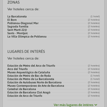
ZONAS
Ver hoteles cerca de:
La Barceloneta
(1 hotel)
El Born
(2 hoteles)
Poblenou-Diagonal Mar
(2 hoteles)
Sagrada Familia
(2 hoteles)
Sant Martí-22@
(2 hoteles)
Sants - Montjuic
(2 hoteles)
La Villa Olímpica de Poblenou
(2 hoteles)
LUGARES DE INTERÉS
Ver hoteles cerca de:
Estación de Metro del Arco de Triunfo
(2 hoteles)
Arco del Triunfo
(2 hoteles)
Museo Arqueológico de Cataluña
(2 hoteles)
Estación de Metro de Bac de Roda
(1 hotel)
Estación de Metro de La Barceloneta
(1 hotel)
Estación de Autobuses Norte de Barcelona
(2 hoteles)
Museo Contemporáneo de Arte de Barcelona
(2 hoteles)
Catedral de Barcelona
(2 hoteles)
Estación de Barcelona Clot Aragó
(2 hoteles)
Estación de Arco de Triunfo
(2 hoteles)
Ver más lugares de intéres