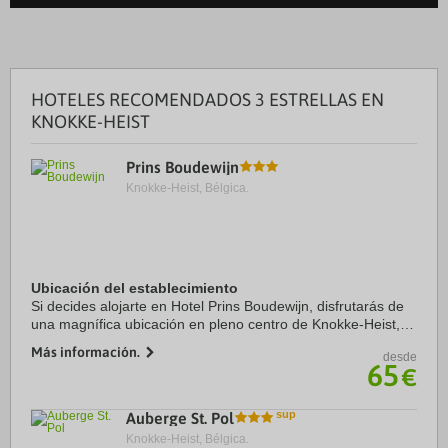
HOTELES RECOMENDADOS 3 ESTRELLAS EN
KNOKKE-HEIST
Prins Boudewijn
Knokke-Heist, Bélgica.
Ubicación del establecimiento
Si decides alojarte en Hotel Prins Boudewijn, disfrutarás de
una magnífica ubicación en pleno centro de Knokke-Heist, a
menos de 15 minutos a pie de Casino de Knokke y Cine
Más información.
desde
Beverly Screens. Además, este ...
65
€
Auberge St. Pol
Knokke-Heist, Bélgica.