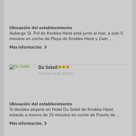
Ubicación del establecimiento
Auberge St. Pol de Knokke-Heist está junto al mar, a solo 5
minutos en coche de Playa de Knokke-Heist y Zwin.
Además, este hotel con campo de golf se encuentra a 3,8
Más información.
km de Casino de Knokke y a 9,2 km de ...
Du Soleil
Knokke-Heist, Bélgica.
Ubicación del establecimiento
Si decides alojarte en Hotel Du Soleil de Knokke-Heist,
estarás a menos de 15 minutos en coche de Puerto de
Zeebrugge y Casino de Knokke. Además, este hotel se
Más información.
encuentra a 20 km de Grote Markt (Plaza ...