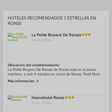
HOTELES RECOMENDADOS 3 ESTRELLAS EN
RONSE
La Petite Bruyere De Renaix
Ronse, Bélgica.
Ubicación del establecimiento
La Petite Bruyere De Renaix de Ronse está en el paseo
marítimo, a solo 5 minutos en coche de Museo Textil Must y
Iglesia de San Martín. Además, este bed and breakfast con
Más información.
campo de golf se encuentra a 3,8 ...
Hoevehotel Ronse
Ronse, Bélgica.