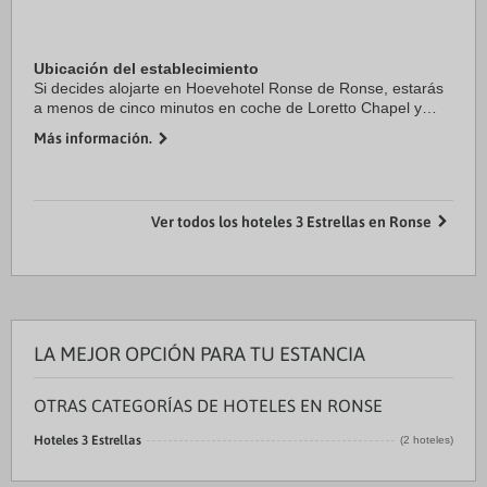
Ubicación del establecimiento
Si decides alojarte en Hoevehotel Ronse de Ronse, estarás
a menos de cinco minutos en coche de Loretto Chapel y
Tombele-Pyreneeen. Además, este hotel se encuentra a 2,6
Más información.
km de Beggars Tower y a 3 km de ...
Ver todos los hoteles 3 Estrellas en Ronse
LA MEJOR OPCIÓN PARA TU ESTANCIA
OTRAS CATEGORÍAS DE HOTELES EN RONSE
Hoteles 3 Estrellas
(2 hoteles)