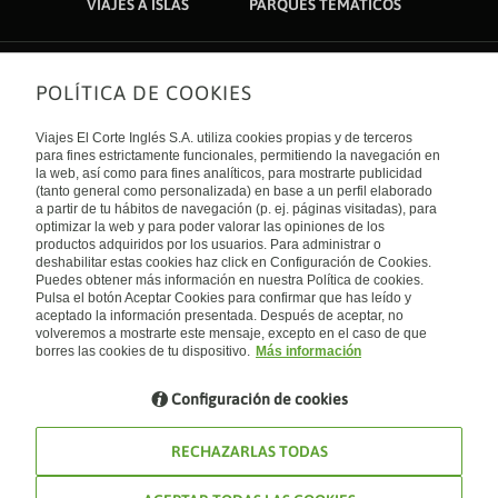
VIAJES A ISLAS
PARQUES TEMÁTICOS
POLÍTICA DE COOKIES
Sobre nosotros
Quiénes somos
Viajes El Corte Inglés S.A. utiliza cookies propias y de terceros
Financiación
Enlaces de interés
para fines estrictamente funcionales, permitiendo la navegación en
Sostenibilidad
la web, así como para fines analíticos, para mostrarte publicidad
Turismo accesible
(tanto general como personalizada) en base a un perfil elaborado
Guías de viaje
Tarjeta El Corte Inglés
a partir de tu hábitos de navegación (p. ej. páginas visitadas), para
Catálogos
Trabaja con nosotros
Internacional
optimizar la web y para poder valorar las opiniones de los
Auto check-in
El Corte Inglés
productos adquiridos por los usuarios. Para administrar o
Condiciones Generales
Canal Ético
deshabilitar estas cookies haz click en Configuración de Cookies.
Política de privacidad
España
Política de cookies
Puedes obtener más información en nuestra Política de cookies.
Accesibilidad
Pulsa el botón Aceptar Cookies para confirmar que has leído y
Empresas/ Grupos
aceptado la información presentada. Después de aceptar, no
Visita nuestro blog
volveremos a mostrarte este mensaje, excepto en el caso de que
borres las cookies de tu dispositivo.
Más información
Blog de Viajes el Corte inglés
Configuración de cookies
RECHAZARLAS TODAS