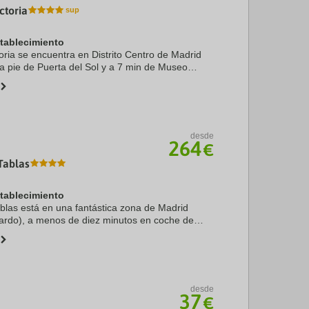
ctoria
stablecimiento
oria se encuentra en Distrito Centro de Madrid
 a pie de Puerta del Sol y a 7 min de Museo
za. Además, este hotel sostenible se encuentra
 ...
desde
264
€
Tablas
stablecimiento
las está en una fantástica zona de Madrid
Pardo), a menos de diez minutos en coche de
Santiago Bernabéu. Además, este hotel se
m de WiZink ...
desde
37
€