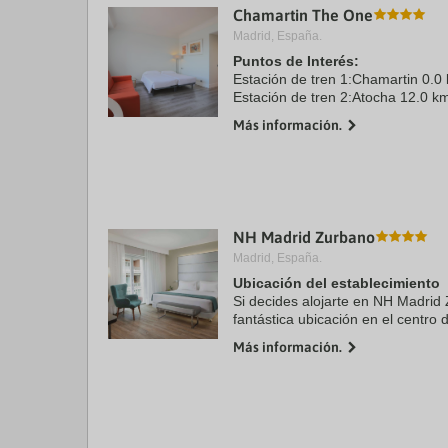
Chamartin The One
a
da
Madrid, España.
P
Puntos de Interés:
th
Estación de tren 1:Chamartin 0.0
qu
m
Estación de tren 2:Atocha 12.0 k
k
Aeropuerto 1:Adolfo Suarez Madr
Más información.
to
Centro Ciudad:Puerta del Sol 14.
ge
Recinto ferial 1:IFEMA 9.0 kms
th
k
sh
fo
c
NH Madrid Zurbano
da
Madrid, España.
Ubicación del establecimiento
Si decides alojarte en NH Madrid 
fantástica ubicación en el centro
Paseo de la Castellana y a solo 
Más información.
Estados Unidos. ...