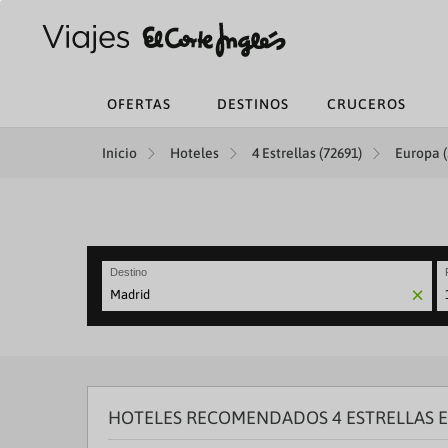
OFERTAS
DESTINOS
CRUCEROS
Inicio
Hoteles
4 Estrellas (72691)
Europa (
Destino
N
fo
to
in
wi
th
HOTELES RECOMENDADOS 4 ESTRELLAS 
ca
a
se