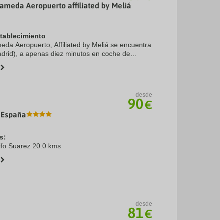
ameda Aeropuerto affiliated by Meliá
stablecimiento
eda Aeropuerto, Affiliated by Meliá se encuentra
drid), a apenas diez minutos en coche de
ívitas Metropolitano. Además, este hotel se
km ...
desde
90
€
 España
s:
lfo Suarez 20.0 kms
desde
81
€