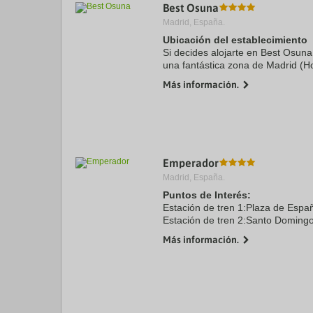
Best Osuna
Madrid, España.
Ubicación del establecimiento
Si decides alojarte en Best Osuna
una fantástica zona de Madrid (Ho
coche de Estadio Cívitas Metropol
Más información.
Santiago ...
Emperador
Madrid, España.
Puntos de Interés:
Estación de tren 1:Plaza de Espa
Estación de tren 2:Santo Doming
Aeropuerto 1:Madrid Barajas 8.0
Más información.
Centro Ciudad:Madrid 0.0 kms
Recinto ferial 1:Ifema 6.0 kms