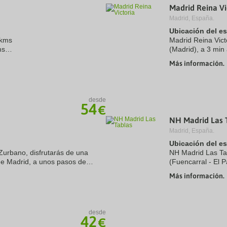
Madrid Reina Vi
a
te.
date.
Madrid, España.
ress
Press
Ubicación del e
e
the
 kms
estion
question
Madrid Reina Vict
ark
mark
ms
(Madrid), a 3 min
ey
key
id Barajas 11.0 kms
Thyssen-Bornemis
Más información.
to
0 kms
a 1,2 km de Museo
t
get
e
the
eyboard
keyboard
ortcuts
shortcuts
desde
54
r
for
€
hanging
changing
NH Madrid Las 
tes.
dates.
Madrid, España.
Ubicación del e
Zurbano, disfrutarás de una
NH Madrid Las Tab
 de Madrid, a unos pasos de
(Fuencarral - El 
13 min a pie de Embajada de los
IFEMA y Estadio 
Más información.
encuentra a 9,2 k
desde
42
€