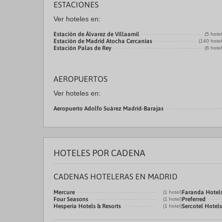
ESTACIONES
Ver hoteles en:
Estación de Álvarez de Villaamil
(5 hote
Estación de Madrid Atocha Cercanías
(140 hote
Estación Palas de Rey
(6 hote
AEROPUERTOS
Ver hoteles en:
Aeropuerto Adolfo Suárez Madrid-Barajas
HOTELES POR CADENA
CADENAS HOTELERAS EN MADRID
Mercure
Faranda Hotel
(1 hotel)
Four Seasons
Preferred
(1 hotel)
Hesperia Hotels & Resorts
Sercotel Hotels
(1 hotel)