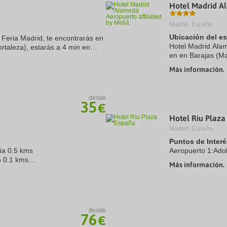
Hotel Madrid Al
Madrid, España.
Ubicación del e
 Feria Madrid, te encontrarás en
Hotel Madrid Alam
rtaleza), estarás a 4 min en
en en Barajas (Ma
itano y a otros 9 min de Estadio
IFEMA y Estadio C
Más información.
encuentra a 13,5 
desde
35
€
Hotel Riu Plaza
Madrid, España.
Puntos de Interé
ña 0.5 kms
Aeropuerto 1:Ado
o 0.1 kms
Más información.
 kms
desde
76
€