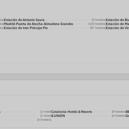
Estación de Antonio Saura
Estación de Bl
les)
(5 hoteles)
Madrid-Puerta de Atocha-Almudena Grandes
Estación de Ma
les)
(143 hoteles)
Estación de tren Príncipe Pio
Estación de Vir
les)
(87 hoteles)
s
Catalonia Hotels & Resorts
B
(1 hotel)
(8 hoteles)
ILUNION
G
(1 hotel)
(4 hoteles)
(4 hoteles)