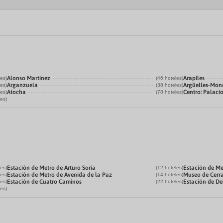
Alonso Martínez
Arapiles
les)
(46 hoteles)
Arganzuela
Argüelles-Mon
les)
(38 hoteles)
Atocha
Centro: Palaci
les)
(78 hoteles)
les)
Estación de Metro de Arturo Soria
Estación de Me
les)
(12 hoteles)
Estación de Metro de Avenida de la Paz
Museo de Cerr
les)
(14 hoteles)
Estación de Cuatro Caminos
Estación de De
les)
(22 hoteles)
les)