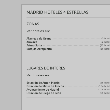
MADRID HOTELES 4 ESTRELLAS
ZONAS
Ver hoteles en:
Alameda de Osuna
(5 hote
Aravaca
(2 hote
Arturo Soria
(12 hote
Barajas-Aeropuerto
(16 hote
LUGARES DE INTERÉS
Ver hoteles en:
Estación de Anton Martin
(58 hote
Estación de Metro de Atocha
(104 hote
Ayuntamiento de Madrid
(166 hote
Estación de Diego de León
(39 hote