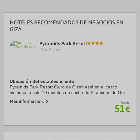
HOTELES RECOMENDADOS DE NEGOCIOS EN
GIZA
Pyramids Park Resort
Giza, Egipto.
Ubicación del establecimiento
Pyramids Park Resort Cairo de Gizeh está en el casco
histórico, a solo 10 minutos en coche de Pirámides de Guiza
y Esfinge de Gizeh. Además, este hotel se encuentra a 8,8
Más información.
desde
km de Gran Museo Egipcio y a 12,3 ...
51
€