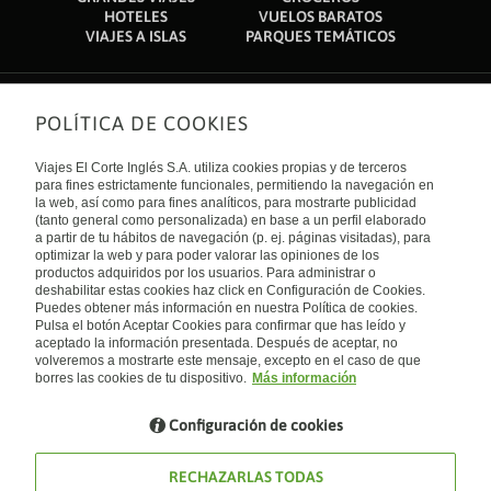
HOTELES
VUELOS BARATOS
VIAJES A ISLAS
PARQUES TEMÁTICOS
POLÍTICA DE COOKIES
Sobre nosotros
Quiénes somos
Viajes El Corte Inglés S.A. utiliza cookies propias y de terceros
Financiación
Enlaces de interés
para fines estrictamente funcionales, permitiendo la navegación en
Sostenibilidad
la web, así como para fines analíticos, para mostrarte publicidad
Turismo accesible
(tanto general como personalizada) en base a un perfil elaborado
Guías de viaje
Tarjeta El Corte Inglés
a partir de tu hábitos de navegación (p. ej. páginas visitadas), para
Catálogos
Trabaja con nosotros
Internacional
optimizar la web y para poder valorar las opiniones de los
Auto check-in
El Corte Inglés
productos adquiridos por los usuarios. Para administrar o
Condiciones Generales
Canal Ético
deshabilitar estas cookies haz click en Configuración de Cookies.
Política de privacidad
España
Política de cookies
Puedes obtener más información en nuestra Política de cookies.
Accesibilidad
Pulsa el botón Aceptar Cookies para confirmar que has leído y
Empresas/ Grupos
aceptado la información presentada. Después de aceptar, no
Visita nuestro blog
volveremos a mostrarte este mensaje, excepto en el caso de que
borres las cookies de tu dispositivo.
Más información
Blog de Viajes el Corte inglés
Configuración de cookies
RECHAZARLAS TODAS