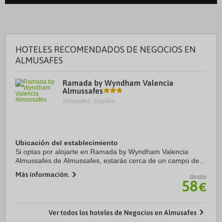
HOTELES RECOMENDADOS DE NEGOCIOS EN
ALMUSAFES
Ramada by Wyndham Valencia
Almussafes
Almusafes, España.
Ubicación del establecimiento
Si optas por alojarte en Ramada by Wyndham Valencia
Almussafes de Almussafes, estarás cerca de un campo de
golf y a apenas 7 min en coche de Campo de golf Foressos
Más información.
desde
Golf. Además, este hotel para familias se ...
58
€
Ver todos los hoteles de Negocios en Almusafes