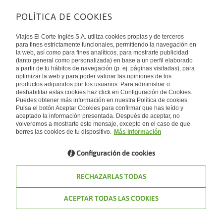
POLÍTICA DE COOKIES
Sobre nosotros
Quiénes somos
Viajes El Corte Inglés S.A. utiliza cookies propias y de terceros
Financiación
Enlaces de interés
para fines estrictamente funcionales, permitiendo la navegación en
Sostenibilidad
la web, así como para fines analíticos, para mostrarte publicidad
Turismo accesible
(tanto general como personalizada) en base a un perfil elaborado
Guías de viaje
Tarjeta El Corte Inglés
a partir de tu hábitos de navegación (p. ej. páginas visitadas), para
Catálogos
Trabaja con nosotros
Internacional
optimizar la web y para poder valorar las opiniones de los
Auto check-in
El Corte Inglés
productos adquiridos por los usuarios. Para administrar o
Condiciones Generales
Canal Ético
deshabilitar estas cookies haz click en Configuración de Cookies.
Política de privacidad
España
Política de cookies
Puedes obtener más información en nuestra Política de cookies.
Accesibilidad
Pulsa el botón Aceptar Cookies para confirmar que has leído y
Empresas/ Grupos
aceptado la información presentada. Después de aceptar, no
Visita nuestro blog
volveremos a mostrarte este mensaje, excepto en el caso de que
borres las cookies de tu dispositivo.
Más información
Blog de Viajes el Corte inglés
Configuración de cookies
RECHAZARLAS TODAS
ACEPTAR TODAS LAS COOKIES
© Viajes El Corte Inglés 2026. Todos los derechos reservados