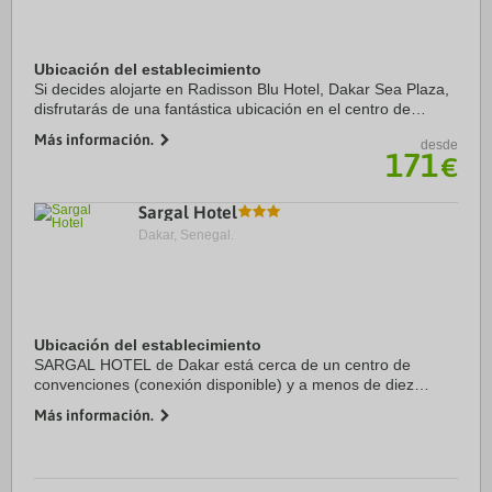
Ubicación del establecimiento
Si decides alojarte en Radisson Blu Hotel, Dakar Sea Plaza,
disfrutarás de una fantástica ubicación en el centro de
Dakar, a solo 5 min a pie de Plaza del Recuerdo africano y a
Más información.
desde
14 de Universidad Cheikh ...
171
€
Sargal Hotel
Dakar, Senegal.
Ubicación del establecimiento
SARGAL HOTEL de Dakar está cerca de un centro de
convenciones (conexión disponible) y a menos de diez
minutos en coche de Mamelles Beach y Monumento al
Más información.
Renacimiento Africano. Además, este hotel se ...