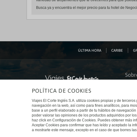
variedad de alojamientos que te ofrecemos para que puedas r
Busca ya y encuentra el mejor precio para tu hotel de Negoci
ÚLTIMA HORA
CARIBE
GR
Sobr
Quiéne
POLÍTICA DE COOKIES
Financ
Sosteni
Turism
Viajes El Corte Inglés S.A. utiliza cookies propias y de terceros
Tarjeta
navegación en la web, así como para fines analíticos, para mos
Trabaj
base a un perfil elaborado a partir de tu hábitos de navegación 
El Cort
poder valorar las opiniones de los productos adquiridos por los
Canal 
haz click en Configuración de Cookies. Puedes obtener más inf
Aceptar Cookies para confirmar que has leído y aceptado la i
a mostrarte este mensaje, excepto en el caso de que borres las 
© Viajes El Corte Inglés 2026. Todos los derechos reservados