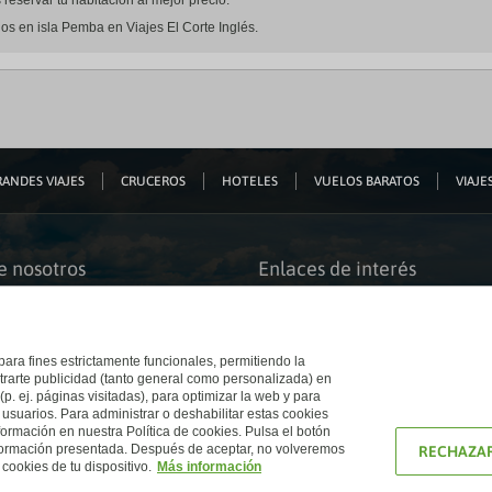
eservar tu habitación al mejor precio.
os en isla Pemba en Viajes El Corte Inglés.
ANDES VIAJES
CRUCEROS
HOTELES
VUELOS BARATOS
VIAJES
e nosotros
Enlaces de interés
s somos
Guías de viaje
iación
Catálogos
bilidad
Auto check-in
o accesible
Condiciones Generales
 para fines estrictamente funcionales, permitiendo la
 El Corte Inglés
Política de privacidad
trarte publicidad (tanto general como personalizada) en
a con nosotros
Política de cookies
(p. ej. páginas visitadas), para optimizar la web y para
e Inglés
Accesibilidad
 usuarios. Para administrar o deshabilitar estas cookies
Ético
Empresas/ Grupos
ormación en nuestra Política de cookies. Pulsa el botón
nformación presentada. Después de aceptar, no volveremos
RECHAZAR
cookies de tu dispositivo.
Más información