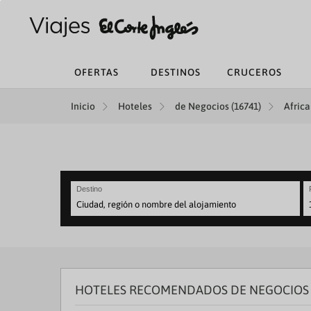
OFERTAS
DESTINOS
CRUCEROS
Inicio
Hoteles
de Negocios (16741)
Africa
Destino
N
fo
to
in
wi
th
HOTELES RECOMENDADOS DE NEGOCIOS 
ca
a
se