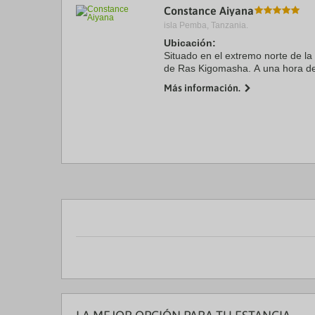
Constance Aiyana
a
da
isla Pemba, Tanzania.
P
Ubicación:
th
Situado en el extremo norte de la
qu
m
de Ras Kigomasha. A una hora de
k
internacional de Dar es Salaam y
Más información.
to
Zanzibar. El hotel esta situado una
ge
th
k
sh
fo
c
da