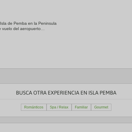
a
te.
date.
ress
Press
e
the
 Isla de Pemba en la Peninsula
estion
question
ark
mark
 vuelo del aeropuerto
ey
key
 a 30 minutos de vuelo de
to
 hora y treinta ...
t
get
e
the
eyboard
keyboard
ortcuts
shortcuts
r
for
hanging
changing
tes.
dates.
BUSCA OTRA EXPERIENCIA EN ISLA PEMBA
Románticos
Spa / Relax
Familiar
Gourmet