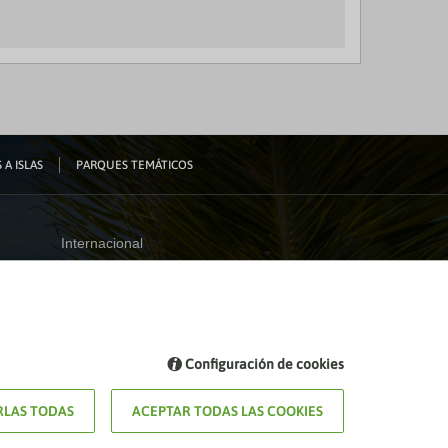
 A ISLAS
PARQUES TEMÁTICOS
Internacional
España
Visita nuestro blog
Configuración de cookies
Blog de Viajes el Corte inglés
LAS TODAS
ACEPTAR TODAS LAS COOKIES