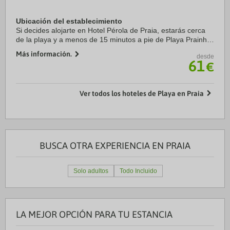
Ubicación del establecimiento
Si decides alojarte en Hotel Pérola de Praia, estarás cerca
de la playa y a menos de 15 minutos a pie de Playa Prainha
y Estadio da Varzea. Además, este hotel de 4 estrellas se
Más información.
desde
encuentra a 1,5 km de Quebra ...
61
€
Ver todos los hoteles de Playa en Praia
BUSCA OTRA EXPERIENCIA EN PRAIA
Solo adultos
Todo Incluido
LA MEJOR OPCIÓN PARA TU ESTANCIA