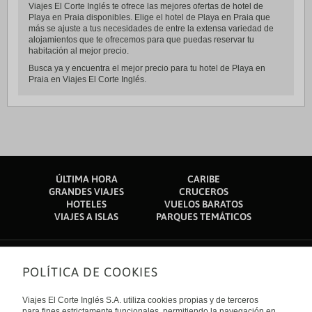
Viajes El Corte Inglés te ofrece las mejores ofertas de hotel de
Playa en Praia disponibles. Elige el hotel de Playa en Praia que
más se ajuste a tus necesidades de entre la extensa variedad de
alojamientos que te ofrecemos para que puedas reservar tu
habitación al mejor precio.
Busca ya y encuentra el mejor precio para tu hotel de Playa en
Praia en Viajes El Corte Inglés.
ÚLTIMA HORA
CARIBE
GRANDES VIAJES
CRUCEROS
HOTELES
VUELOS BARATOS
VIAJES A ISLAS
PARQUES TEMÁTICOS
POLÍTICA DE COOKIES
Sobre nosotros
Quiénes somos
Viajes El Corte Inglés S.A. utiliza cookies propias y de terceros
Financiación
para fines estrictamente funcionales, permitiendo la navegación en