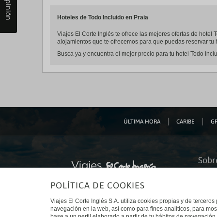
Tu opinión
Hoteles de Todo Incluido en Praia
Viajes El Corte Inglés te ofrece las mejores ofertas de hotel
alojamientos que te ofrecemos para que puedas reservar tu h
Busca ya y encuentra el mejor precio para tu hotel Todo Inclu
ÚLTIMA HORA
CARIBE
GR
Sobr
Quiéne
POLÍTICA DE COOKIES
Financ
Sosteni
Turism
Viajes El Corte Inglés S.A. utiliza cookies propias y de terceros
Tarjeta
navegación en la web, así como para fines analíticos, para mos
Trabaj
base a un perfil elaborado a partir de tu hábitos de navegación 