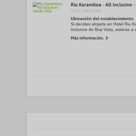
Riu Karamboa - All Inclusive -
a
da
Praia, Cabo Verde.
P
Ubicación del establecimiento
th
Si decides alojarte en Hotel Riu K
qu
m
Inclusive de Boa Vista, estarás a 
k
Velho y a 13,1 km de Playa de S
Más información.
to
alojamiento con ...
ge
th
k
sh
fo
c
da