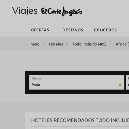
OFERTAS
DESTINOS
CRUCEROS
Inicio
Hoteles
Todo Incluido (485)
Africa (
Destino
N
fo
to
in
wi
th
HOTELES RECOMENDADOS TODO INCLUID
ca
a
se