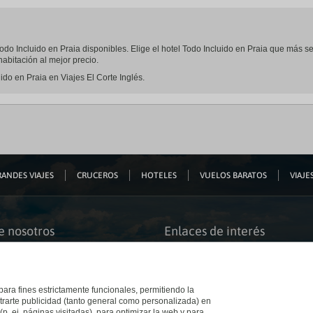
 Todo Incluido en Praia disponibles. Elige el hotel Todo Incluido en Praia que más 
abitación al mejor precio.
ido en Praia en Viajes El Corte Inglés.
ANDES VIAJES
CRUCEROS
HOTELES
VUELOS BARATOS
VIAJES
e nosotros
Enlaces de interés
s somos
Guías de viaje
iación
Catálogos
bilidad
Auto check-in
o accesible
Condiciones Generales
 para fines estrictamente funcionales, permitiendo la
 El Corte Inglés
Política de privacidad
trarte publicidad (tanto general como personalizada) en
a con nosotros
Política de cookies
(p. ej. páginas visitadas), para optimizar la web y para