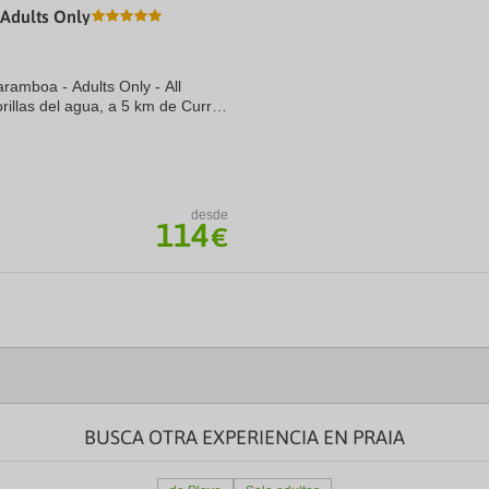
 Adults Only
a
te.
date.
ress
Press
e
the
aramboa - Adults Only - All
estion
question
ark
mark
orillas del agua, a 5 km de Curral
ey
key
anta Mónica. Además, este
to
t
get
e
the
eyboard
keyboard
ortcuts
shortcuts
desde
114
r
for
€
hanging
changing
tes.
dates.
BUSCA OTRA EXPERIENCIA EN PRAIA