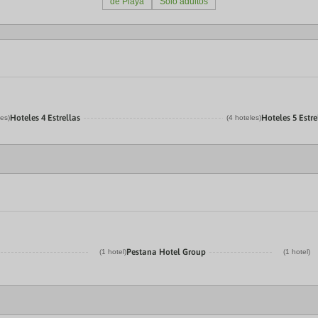
de Playa
Solo adultos
Hoteles 4 Estrellas
Hoteles 5 Estre
les)
(4 hoteles)
Pestana Hotel Group
(1 hotel)
(1 hotel)