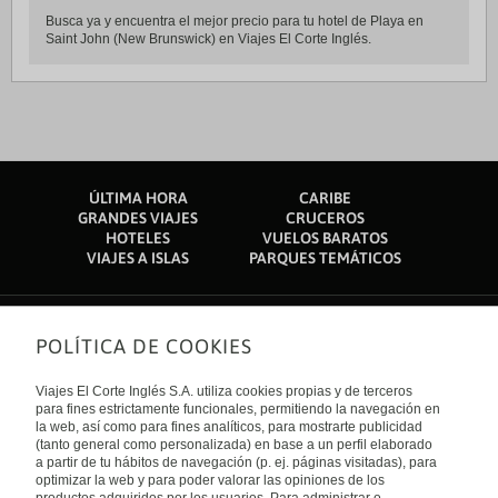
Busca ya y encuentra el mejor precio para tu hotel de Playa en
Saint John (New Brunswick) en Viajes El Corte Inglés.
ÚLTIMA HORA
CARIBE
GRANDES VIAJES
CRUCEROS
HOTELES
VUELOS BARATOS
VIAJES A ISLAS
PARQUES TEMÁTICOS
POLÍTICA DE COOKIES
Sobre nosotros
Quiénes somos
Viajes El Corte Inglés S.A. utiliza cookies propias y de terceros
Financiación
Enlaces de interés
para fines estrictamente funcionales, permitiendo la navegación en
Sostenibilidad
la web, así como para fines analíticos, para mostrarte publicidad
Turismo accesible
(tanto general como personalizada) en base a un perfil elaborado
Guías de viaje
Tarjeta El Corte Inglés
a partir de tu hábitos de navegación (p. ej. páginas visitadas), para
Catálogos
Trabaja con nosotros
Internacional
optimizar la web y para poder valorar las opiniones de los
Auto check-in
El Corte Inglés