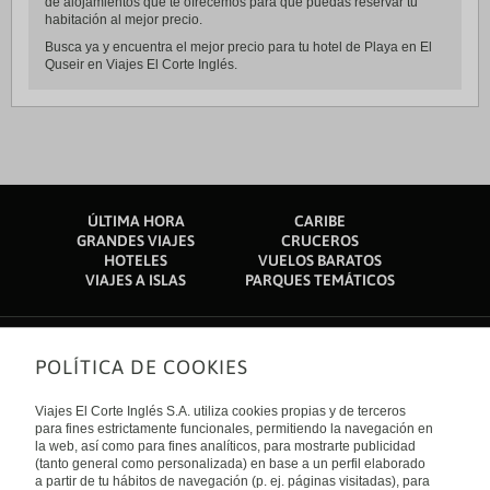
de alojamientos que te ofrecemos para que puedas reservar tu
habitación al mejor precio.
Busca ya y encuentra el mejor precio para tu hotel de Playa en El
Quseir en Viajes El Corte Inglés.
ÚLTIMA HORA
CARIBE
GRANDES VIAJES
CRUCEROS
HOTELES
VUELOS BARATOS
VIAJES A ISLAS
PARQUES TEMÁTICOS
POLÍTICA DE COOKIES
Sobre nosotros
Quiénes somos
Viajes El Corte Inglés S.A. utiliza cookies propias y de terceros
Financiación
Enlaces de interés
para fines estrictamente funcionales, permitiendo la navegación en
Sostenibilidad
la web, así como para fines analíticos, para mostrarte publicidad
Turismo accesible
(tanto general como personalizada) en base a un perfil elaborado
Guías de viaje
Tarjeta El Corte Inglés
a partir de tu hábitos de navegación (p. ej. páginas visitadas), para
Catálogos