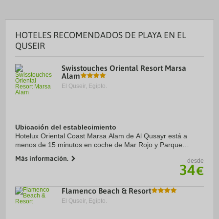
HOTELES RECOMENDADOS DE PLAYA EN EL
QUSEIR
Swisstouches Oriental Resort Marsa
Alam
El Quseir, Egipto.
Ubicación del establecimiento
Hotelux Oriental Coast Marsa Alam de Al Qusayr está a
menos de 15 minutos en coche de Mar Rojo y Parque
acuático Akassia. Además, este hotel con todo incluido se
Más información.
desde
encuentra a 26,7 km de Playa de Sharm el ...
34
€
Flamenco Beach & Resort
El Quseir, Egipto.