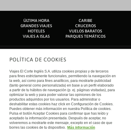
ÚLTIMA HORA
CARIBE
GRANDES VIAJES
CRUCEROS
HOTELES
VUELOS BARATOS
VIAJES A ISLAS
PARQUES TEMÁTICOS
POLÍTICA DE COOKIES
Sobre nosotros
Quiénes somos
Viajes El Corte Inglés S.A. utiliza cookies propias y de terceros
Financiación
Enlaces de interés
para fines estrictamente funcionales, permitiendo la navegación en
Sostenibilidad
la web, así como para fines analíticos, para mostrarte publicidad
Turismo accesible
(tanto general como personalizada) en base a un perfil elaborado
Guías de viaje
Tarjeta El Corte Inglés
a partir de tu hábitos de navegación (p. ej. páginas visitadas), para
Catálogos
Trabaja con nosotros
Internacional
optimizar la web y para poder valorar las opiniones de los
Auto check-in
El Corte Inglés
productos adquiridos por los usuarios. Para administrar o
Condiciones Generales
Canal Ético
deshabilitar estas cookies haz click en Configuración de Cookies.
Política de privacidad
España
Política de cookies
Puedes obtener más información en nuestra Política de cookies.
Accesibilidad
Pulsa el botón Aceptar Cookies para confirmar que has leído y
Empresas/ Grupos
aceptado la información presentada. Después de aceptar, no
Visita nuestro blog
volveremos a mostrarte este mensaje, excepto en el caso de que
borres las cookies de tu dispositivo.
Más información
Blog de Viajes el Corte inglés