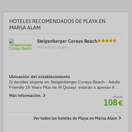
HOTELES RECOMENDADOS DE PLAYA EN
MARSA ALAM
Steigenberger Coraya Beach
Marsa Alam, Egipto.
Ubicación del establecimiento
Si decides alojarte en Steigenberger Coraya Beach - Adults
Friendly 16 Years Plus de Al Qusayr, estarás a apenas 4 min
a pie de Mar Rojo y a 7 de Playa Blue Lagoon. Además, este
Más información.
desde
hotel de playa se encuentra ...
108
€
Ver todos los hoteles de Playa en Marsa Alam