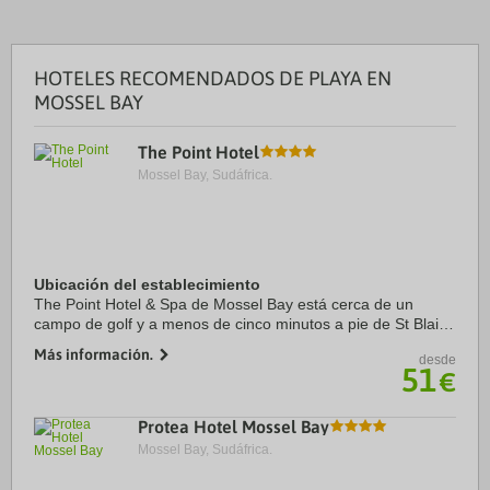
HOTELES RECOMENDADOS DE PLAYA EN
MOSSEL BAY
The Point Hotel
Mossel Bay, Sudáfrica.
Ubicación del establecimiento
The Point Hotel & Spa de Mossel Bay está cerca de un
campo de golf y a menos de cinco minutos a pie de St Blaize
Hiking Trail y Faro del cabo de St. Blaize. Además, este hotel
Más información.
desde
de playa se encuentra a 1,3 ...
51
€
Protea Hotel Mossel Bay
Mossel Bay, Sudáfrica.