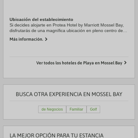
Ubicación del establecimiento
Si decides alojarte en Protea Hotel by Marriott Mossel Bay,
disfrutarás de una magnífica ubicación en pleno centro de
Mossel Bay, a solo unos pasos de Dias Museum y Diaz
Más información.
Musuem. Además, este hotel se ...
Ver todos los hoteles de Playa en Mossel Bay
BUSCA OTRA EXPERIENCIA EN MOSSEL BAY
de Negocios
Familiar
Golf
LA MEJOR OPCIÓN PARA TU ESTANCIA