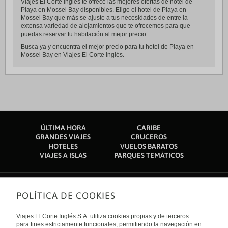
Viajes El Corte Inglés te ofrece las mejores ofertas de hotel de
Playa en Mossel Bay disponibles. Elige el hotel de Playa en
Mossel Bay que más se ajuste a tus necesidades de entre la
extensa variedad de alojamientos que te ofrecemos para que
puedas reservar tu habitación al mejor precio.
Busca ya y encuentra el mejor precio para tu hotel de Playa en
Mossel Bay en Viajes El Corte Inglés.
ÚLTIMA HORA
CARIBE
GRANDES VIAJES
CRUCEROS
HOTELES
VUELOS BARATOS
VIAJES A ISLAS
PARQUES TEMÁTICOS
POLÍTICA DE COOKIES
Sobre nosotros
Quiénes somos
Viajes El Corte Inglés S.A. utiliza cookies propias y de terceros
Financiación
Enlaces de interés
para fines estrictamente funcionales, permitiendo la navegación en