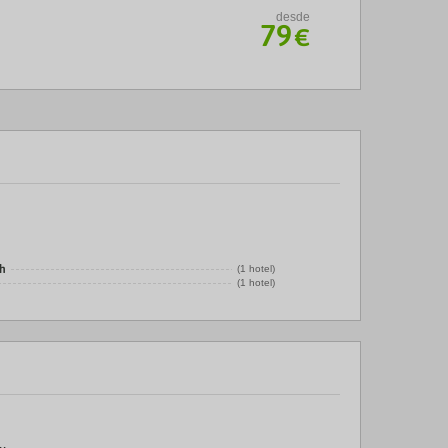
desde
79
€
kh
(1 hotel)
(1 hotel)