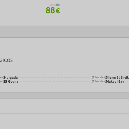
desde
88
€
GICOS
Hurgada
Sharm El Shei
les)
(2 hoteles)
El Gouna
Makadi Bay
tel)
(3 hoteles)