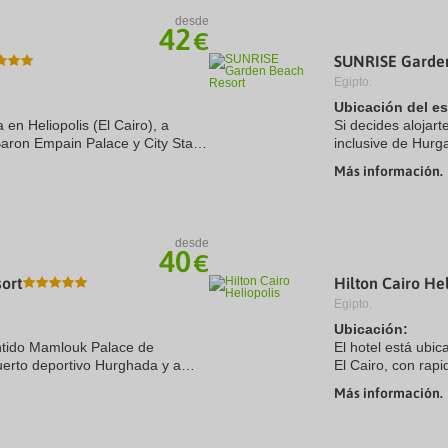
desde
42
€
SUNRISE Garden
Egipto.
Ubicación del e
 en Heliopolis (El Cairo), a
Si decides alojar
aron Empain Palace y City Stars.
inclusive de Hurg
 se encuentra a 13 km de Centro
Hurghada y a 19,
Más información.
Además, este aloj
desde
40
€
ort
Hilton Cairo Hel
Egipto.
Ubicación:
entido Mamlouk Palace de
El hotel está ubi
erto deportivo Hurghada y a
El Cairo, con rap
di Water World. Además, este
Más información.
Habitaciones:
390 habitaciones,
con baño de ...