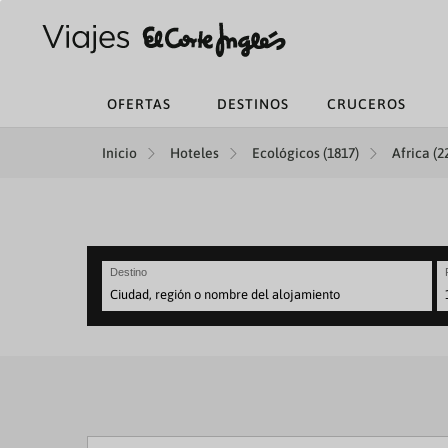
OFERTAS
DESTINOS
CRUCEROS
Inicio
Hoteles
Ecológicos (1817)
Africa (2
Destino
N
fo
to
in
wi
th
ca
a
se