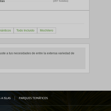
llas
(287 hoteles)
ánticos
Todo Incluido
Mochilero
ajuste a tus necesidades de entre la extensa variedad de
 A ISLAS
PARQUES TEMÁTICOS