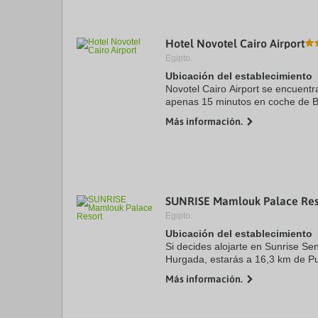
Hotel Novotel Cairo Airport
Egipto.
Ubicación del establecimiento
Novotel Cairo Airport se encuentra
apenas 15 minutos en coche de B
Además, este hotel para familias
Más información.
de ...
SUNRISE Mamlouk Palace Res
Egipto.
Ubicación del establecimiento
Si decides alojarte en Sunrise S
Hurgada, estarás a 16,3 km de Pu
18,9 km de Parque acuático Maka
Más información.
alojamiento con todo ...