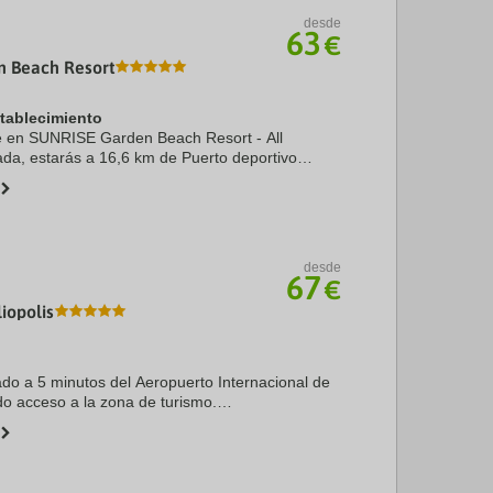
desde
63
€
 Beach Resort
stablecimiento
te en SUNRISE Garden Beach Resort - All
ada, estarás a 16,6 km de Puerto deportivo
5 km de Centro comercial Hurghada City Center.
amiento ...
desde
67
€
iopolis
cado a 5 minutos del Aeropuerto Internacional de
ido acceso a la zona de turismo.
 34 “one bed room" suites y 4 “diplomatic”. Todas