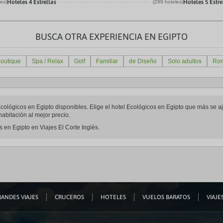
Hoteles 4 Estrellas
Hoteles 5 Estre
les)
(299 hoteles)
BUSCA OTRA EXPERIENCIA EN EGIPTO
outique
Spa / Relax
Golf
Familiar
de Diseño
Solo adultos
Rom
l Ecológicos en Egipto disponibles. Elige el hotel Ecológicos en Egipto que más se 
abitación al mejor precio.
 en Egipto en Viajes El Corte Inglés.
ANDES VIAJES
CRUCEROS
HOTELES
VUELOS BARATOS
VIAJES