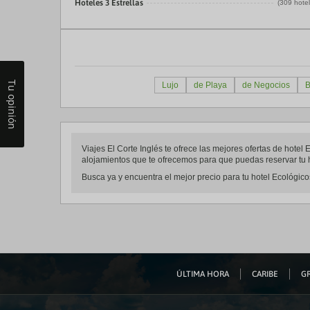
Hoteles 3 Estrellas
(309 hote
Tu opinión
Lujo
de Playa
de Negocios
B
Viajes El Corte Inglés te ofrece las mejores ofertas de hote
alojamientos que te ofrecemos para que puedas reservar tu h
Busca ya y encuentra el mejor precio para tu hotel Ecológicos
ÚLTIMA HORA
CARIBE
GR