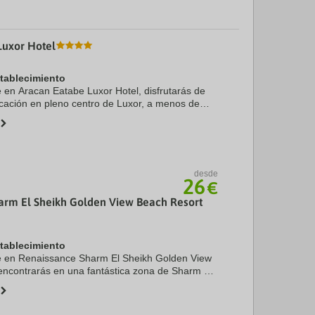
Luxor Hotel
stablecimiento
te en Aracan Eatabe Luxor Hotel, disfrutarás de
icación en pleno centro de Luxor, a menos de
ie de Museo de Luxor y Abu El-Hagag Mosque.
 ...
desde
26
€
arm El Sheikh Golden View Beach Resort
stablecimiento
te en Renaissance Sharm El Sheikh Golden View
encontrarás en una fantástica zona de Sharm el-
Hadaba), estarás a 1 min en coche de Playa de