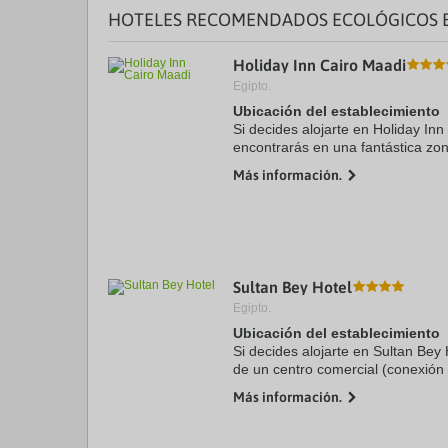
a
HOTELES RECOMENDADOS ECOLÓGICOS E
da
P
th
Holiday Inn Cairo Maadi
qu
Egipto.
m
Ubicación del establecimiento
k
to
Si decides alojarte en Holiday Inn
ge
encontrarás en una fantástica zon
th
a menos de 15 minutos en coche d
Más información.
k
Además, ...
sh
fo
c
da
Sultan Bey Hotel
Egipto.
Ubicación del establecimiento
Si decides alojarte en Sultan Bey
de un centro comercial (conexión
minutos en coche de Playa de El 
Más información.
Gouna. ...