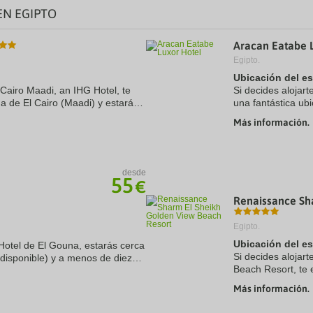
a
N EGIPTO
te.
date.
ress
Press
e
the
Aracan Eatabe 
estion
question
Egipto.
ark
mark
ey
key
Ubicación del e
to
 Cairo Maadi, an IHG Hotel, te
Si decides alojar
t
get
a de El Cairo (Maadi) y estarás
una fantástica ub
e
the
e Plaza Tahrir y Museo Egipcio.
diez minutos a p
eyboard
keyboard
Más información.
Además, este hotel
ortcuts
shortcuts
r
for
hanging
changing
tes.
dates.
desde
55
€
Renaissance Sh
Egipto.
Ubicación del e
 Hotel de El Gouna, estarás cerca
Si decides alojar
 disponible) y a menos de diez
Beach Resort, te 
Gouna y Puerto deportivo de El
Sheij (Barrio El 
Más información.
Hadaba y a ...