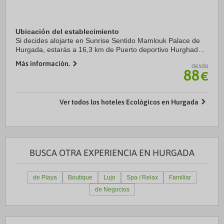
Ubicación del establecimiento
Si decides alojarte en Sunrise Sentido Mamlouk Palace de
Hurgada, estarás a 16,3 km de Puerto deportivo Hurghada y
a 18,9 km de Parque acuático Makadi Water World. Además,
Más información.
desde
este alojamiento con todo ...
88
€
Ver todos los hoteles Ecológicos en Hurgada
BUSCA OTRA EXPERIENCIA EN HURGADA
de Playa
Boutique
Lujo
Spa / Relax
Familiar
de Negocios