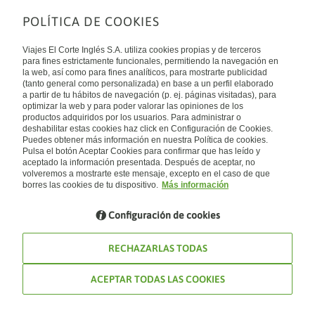
POLÍTICA DE COOKIES
Sobre nosotros
Quiénes somos
Viajes El Corte Inglés S.A. utiliza cookies propias y de terceros
Financiación
Enlaces de interés
para fines estrictamente funcionales, permitiendo la navegación en
Sostenibilidad
la web, así como para fines analíticos, para mostrarte publicidad
Turismo accesible
(tanto general como personalizada) en base a un perfil elaborado
Guías de viaje
Tarjeta El Corte Inglés
a partir de tu hábitos de navegación (p. ej. páginas visitadas), para
Catálogos
Trabaja con nosotros
Internacional
optimizar la web y para poder valorar las opiniones de los
Auto check-in
El Corte Inglés
productos adquiridos por los usuarios. Para administrar o
Condiciones Generales
Canal Ético
deshabilitar estas cookies haz click en Configuración de Cookies.
Política de privacidad
España
Política de cookies
Puedes obtener más información en nuestra Política de cookies.
Accesibilidad
Pulsa el botón Aceptar Cookies para confirmar que has leído y
Empresas/ Grupos
aceptado la información presentada. Después de aceptar, no
Visita nuestro blog
volveremos a mostrarte este mensaje, excepto en el caso de que
borres las cookies de tu dispositivo.
Más información
Blog de Viajes el Corte inglés
Configuración de cookies
RECHAZARLAS TODAS
ACEPTAR TODAS LAS COOKIES
© Viajes El Corte Inglés 2026. Todos los derechos reservados