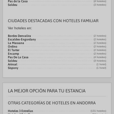
Pas de la Casa
(4 hoteles)
Soldeu
(3 hoteles)
CIUDADES DESTACADAS CON HOTELES FAMILIAR
Ver hoteles en:
Bordes Denvalira
(2 hoteles)
Escaldes-Engordany
(2 hoteles)
La Massana
(2 hoteles)
Ordino
(2 hoteles)
El Tarter
(2 hoteles)
Encamp
(2 hoteles)
Pas De La Casa
(4 hoteles)
Soldeu
(3 hoteles)
Arinsal
(1 hotel)
Sispony
(1 hotel)
LA MEJOR OPCIÓN PARA TU ESTANCIA
OTRAS CATEGORÍAS DE HOTELES EN ANDORRA
Hoteles 3 Estrellas
(131 hoteles)