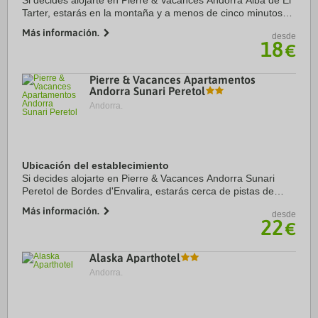
Si decides alojarte en Pierre & Vacances Andorra Alba de El
Tarter, estarás en la montaña y a menos de cinco minutos
en coche de Estación de esquí Grandvalira y Estación de
Más información.
desde
esquí GrandValira. Además, este ...
18
€
Pierre & Vacances Apartamentos
Andorra Sunari Peretol
Andorra.
Ubicación del establecimiento
Si decides alojarte en Pierre & Vacances Andorra Sunari
Peretol de Bordes d'Envalira, estarás cerca de pistas de
esquí y a menos de 15 minutos a pie de Estación de esquí
Más información.
desde
Grandvalira y Bosc. Además, este ...
22
€
Alaska Aparthotel
Andorra.