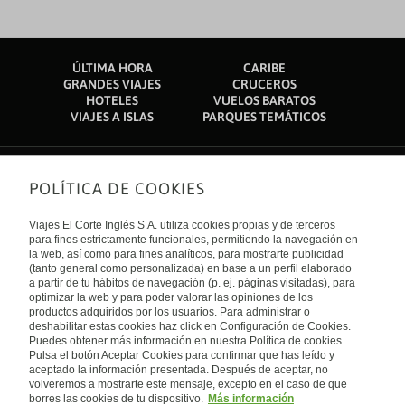
ÚLTIMA HORA
CARIBE
GRANDES VIAJES
CRUCEROS
HOTELES
VUELOS BARATOS
VIAJES A ISLAS
PARQUES TEMÁTICOS
POLÍTICA DE COOKIES
Sobre nosotros
Quiénes somos
Viajes El Corte Inglés S.A. utiliza cookies propias y de terceros
Financiación
Enlaces de interés
para fines estrictamente funcionales, permitiendo la navegación en
Sostenibilidad
la web, así como para fines analíticos, para mostrarte publicidad
Turismo accesible
(tanto general como personalizada) en base a un perfil elaborado
Guías de viaje
Tarjeta El Corte Inglés
a partir de tu hábitos de navegación (p. ej. páginas visitadas), para
Catálogos
Trabaja con nosotros
Internacional
optimizar la web y para poder valorar las opiniones de los
Auto check-in
El Corte Inglés
productos adquiridos por los usuarios. Para administrar o
Condiciones Generales
Canal Ético
deshabilitar estas cookies haz click en Configuración de Cookies.
Política de privacidad
España
Política de cookies
Puedes obtener más información en nuestra Política de cookies.
Accesibilidad
Pulsa el botón Aceptar Cookies para confirmar que has leído y
Empresas/ Grupos
aceptado la información presentada. Después de aceptar, no
Visita nuestro blog
volveremos a mostrarte este mensaje, excepto en el caso de que
borres las cookies de tu dispositivo.
Más información
Blog de Viajes el Corte inglés