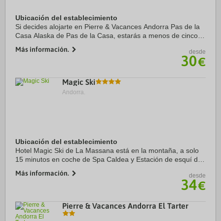
Ubicación del establecimiento
Si decides alojarte en Pierre & Vacances Andorra Pas de la
Casa Alaska de Pas de la Casa, estarás a menos de cinco
minutos en coche de Estación de esquí Grandvalira y
Más información.
desde
Estación de esquí de Pas de la Casa. ...
30
€
Magic Ski
Andorra.
Ubicación del establecimiento
Hotel Magic Ski de La Massana está en la montaña, a solo
15 minutos en coche de Spa Caldea y Estación de esquí de
Pal-Arinsal. Además, este hotel con casino se encuentra a
Más información.
desde
14,9 km de Mirador Roc del Quer y ...
34
€
Pierre & Vacances Andorra El Tarter