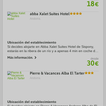
18
€
abba Xalet Suites Hotel
Andorra.
Ubicación del establecimiento
Si decides alojarte en Abba Xalet Suites Hotel de Sispony,
estarás en la ribera de un río y a apenas 4 min en coche de
Spa Caldea y a 5 de Centro comercial Pyrenees en Andorra.
Más información.
desde
Además, este hotel para ...
30
€
Pierre & Vacances Alba El Tarter
Andorra.
Ubicación del establecimiento