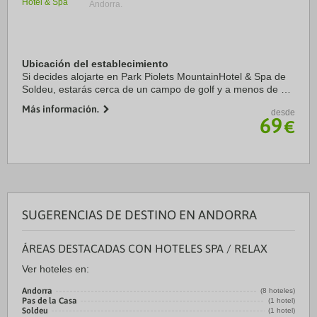
Andorra.
Ubicación del establecimiento
Si decides alojarte en Park Piolets MountainHotel & Spa de
Soldeu, estarás cerca de un campo de golf y a menos de 15
minutos a pie de Estación de esquí Grandvalira y Bosc.
Más información.
desde
Además, este hotel para familias ...
69
€
SUGERENCIAS DE DESTINO EN ANDORRA
ÁREAS DESTACADAS CON HOTELES SPA / RELAX
Ver hoteles en:
Andorra
(8 hoteles)
Pas de la Casa
(1 hotel)
Soldeu
(1 hotel)