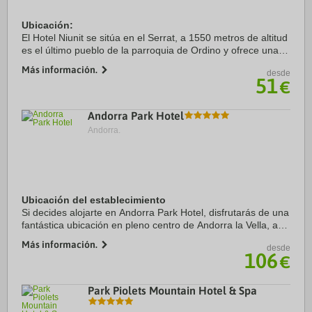
Ubicación:
El Hotel Niunit se sitúa en el Serrat, a 1550 metros de altitud
es el último pueblo de la parroquia de Ordino y ofrece una
vista panorámica al valle. Es uno de los pueblos más
Más información.
desde
agradables donde nuestros huéspedes podrán gozar ...
51
€
Andorra Park Hotel
Andorra.
Ubicación del establecimiento
Si decides alojarte en Andorra Park Hotel, disfrutarás de una
fantástica ubicación en pleno centro de Andorra la Vella, a
solo 3 min a pie de Centro comercial Pyrenees en Andorra y
Más información.
desde
a otros 5 en coche de ...
106
€
Park Piolets Mountain Hotel & Spa