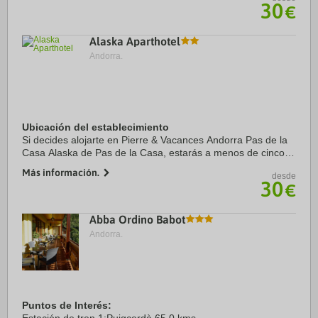
Además, este hotel para ...
30
€
Alaska Aparthotel
Andorra.
Ubicación del establecimiento
Si decides alojarte en Pierre & Vacances Andorra Pas de la
Casa Alaska de Pas de la Casa, estarás a menos de cinco
minutos en coche de Estación de esquí Grandvalira y
Más información.
desde
Estación de esquí de Pas de la Casa. ...
30
€
Abba Ordino Babot
Andorra.
Puntos de Interés: