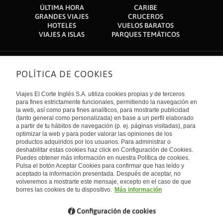
ÚLTIMA HORA
CARIBE
GRANDES VIAJES
CRUCEROS
HOTELES
VUELOS BARATOS
VIAJES A ISLAS
PARQUES TEMÁTICOS
POLÍTICA DE COOKIES
Sobre nosotros
Quiénes somos
Viajes El Corte Inglés S.A. utiliza cookies propias y de terceros
Financiación
Enlaces de interés
para fines estrictamente funcionales, permitiendo la navegación en
Sostenibilidad
la web, así como para fines analíticos, para mostrarte publicidad
Turismo accesible
(tanto general como personalizada) en base a un perfil elaborado
Guías de viaje
Tarjeta El Corte Inglés
a partir de tu hábitos de navegación (p. ej. páginas visitadas), para
Catálogos
Trabaja con nosotros
Internacional
optimizar la web y para poder valorar las opiniones de los
Auto check-in
El Corte Inglés
productos adquiridos por los usuarios. Para administrar o
Condiciones Generales
Canal Ético
deshabilitar estas cookies haz click en Configuración de Cookies.
Política de privacidad
España
Política de cookies
Puedes obtener más información en nuestra Política de cookies.
Accesibilidad
Pulsa el botón Aceptar Cookies para confirmar que has leído y
Empresas/ Grupos
aceptado la información presentada. Después de aceptar, no
Visita nuestro blog
volveremos a mostrarte este mensaje, excepto en el caso de que
borres las cookies de tu dispositivo.
Más información
Blog de Viajes el Corte inglés
Configuración de cookies