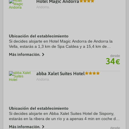
Hotel Magic Andorra
Andorra.
Ubicación del establecimiento
Si decides alojarte en Hotel Magic Andorra de Andorra la
Vella, estarás a 1,3 km de Spa Caldea y a 15,4 km de
Naturland. Además, este hotel se encuentra a 16,5 km de
Más información.
desde
Estación de esquí de Pal-Arinsal y a ...
34
€
abba Xalet Suites Hotel
Andorra.
Ubicación del establecimiento
Si decides alojarte en Abba Xalet Suites Hotel de Sispony,
estarás en la ribera de un río y a apenas 4 min en coche de
Spa Caldea y a 5 de Centro comercial Pyrenees en Andorra.
Más información.
desde