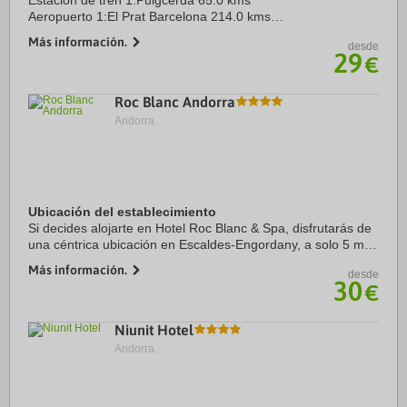
Estación de tren 1:Puigcerdà 65.0 kms
Aeropuerto 1:El Prat Barcelona 214.0 kms
Aeropuerto 2:Toulouse 200.0 kms
Más información.
desde
Centro Ciudad:Ordino 2.4 kms
29
€
Roc Blanc Andorra
Andorra.
Ubicación del establecimiento
Si decides alojarte en Hotel Roc Blanc & Spa, disfrutarás de
una céntrica ubicación en Escaldes-Engordany, a solo 5 min
a pie de Spa Caldea y a apenas 2 min en coche de Centro
Más información.
desde
comercial Pyrenees en ...
30
€
Niunit Hotel
Andorra.