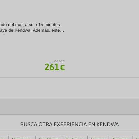
a
te.
date.
ress
Press
e
the
ado del mar, a solo 15 minutos
estion
question
ark
mark
laya de Kendwa. Además, este
ey
key
,5 km de Isla Mnemba y a 25,8
to
t
get
e
the
eyboard
keyboard
ortcuts
shortcuts
desde
261
r
for
€
hanging
changing
tes.
dates.
BUSCA OTRA EXPERIENCIA EN KENDWA