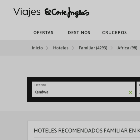
OFERTAS
DESTINOS
CRUCEROS
Inicio
Hoteles
Familiar (4293)
Africa (98)
Destino
N
fo
to
in
wi
th
HOTELES RECOMENDADOS FAMILIAR EN
ca
a
se