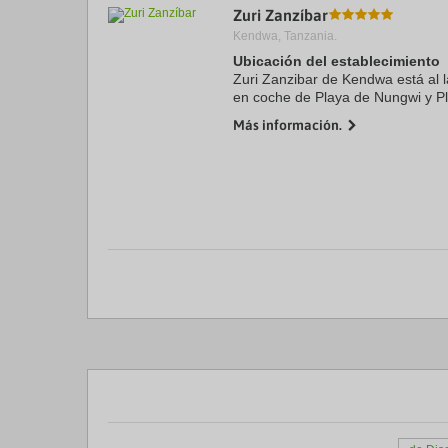
Zuri Zanzíbar
a
da
Kendwa, Tanzania.
P
Ubicación del establecimiento
th
Zuri Zanzibar de Kendwa está al l
qu
m
en coche de Playa de Nungwi y P
k
hotel de playa se encuentra a 20
Más información.
to
km de Playa ...
ge
th
k
sh
fo
c
da