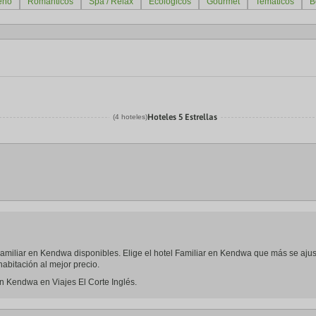
eño
Románticos
Spa / Relax
Ecológicos
Gourmet
Temáticos
B
Hoteles 5 Estrellas
(4 hoteles)
l Familiar en Kendwa disponibles. Elige el hotel Familiar en Kendwa que más se aju
abitación al mejor precio.
en Kendwa en Viajes El Corte Inglés.