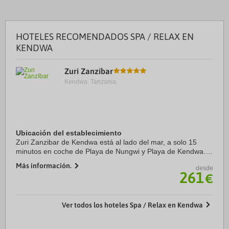
HOTELES RECOMENDADOS SPA / RELAX EN
KENDWA
Zuri Zanzíbar
Kendwa, Tanzania.
Ubicación del establecimiento
Zuri Zanzibar de Kendwa está al lado del mar, a solo 15
minutos en coche de Playa de Nungwi y Playa de Kendwa.
Además, este hotel de playa se encuentra a 20,5 km de Isla
Más información.
desde
Mnemba y a 25,8 km de Playa ...
261
€
Ver todos los hoteles Spa / Relax en Kendwa