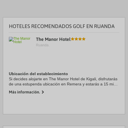
HOTELES RECOMENDADOS GOLF EN RUANDA
The Manor Hotel
Ruanda.
Ubicación del establecimiento
Si decides alojarte en The Manor Hotel de Kigali, disfrutarás
de una estupenda ubicación en Remera y estarás a 15 min
a pie de Museo Palacio Presidencial. Además, este hotel
Más información.
para familias se encuentra a ...