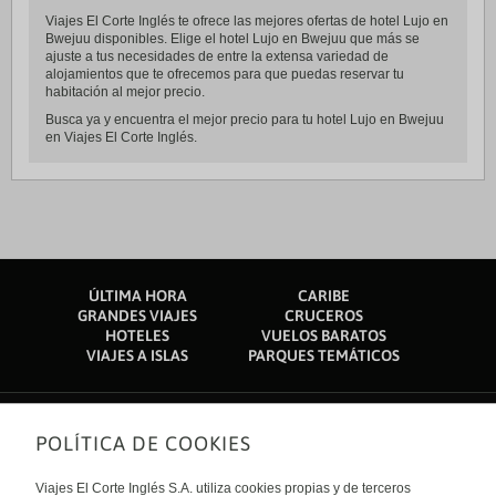
Viajes El Corte Inglés te ofrece las mejores ofertas de hotel Lujo en
Bwejuu disponibles. Elige el hotel Lujo en Bwejuu que más se
ajuste a tus necesidades de entre la extensa variedad de
alojamientos que te ofrecemos para que puedas reservar tu
habitación al mejor precio.
Busca ya y encuentra el mejor precio para tu hotel Lujo en Bwejuu
en Viajes El Corte Inglés.
ÚLTIMA HORA
CARIBE
GRANDES VIAJES
CRUCEROS
HOTELES
VUELOS BARATOS
VIAJES A ISLAS
PARQUES TEMÁTICOS
POLÍTICA DE COOKIES
Sobre nosotros
Quiénes somos
Viajes El Corte Inglés S.A. utiliza cookies propias y de terceros