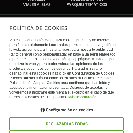
VIAJES A ISLAS
PARQUES TEMÁTICOS
POLÍTICA DE COOKIES
Sobre nosotros
Quiénes somos
Viajes El Corte Inglés S.A. utiliza cookies propias y de terceros
Financiación
Enlaces de interés
para fines estrictamente funcionales, permitiendo la navegación en
Sostenibilidad
la web, así como para fines analíticos, para mostrarte publicidad
Turismo accesible
(tanto general como personalizada) en base a un perfil elaborado
Guías de viaje
Tarjeta El Corte Inglés
a partir de tu hábitos de navegación (p. ej. páginas visitadas), para
Catálogos
Trabaja con nosotros
Internacional
optimizar la web y para poder valorar las opiniones de los
Auto check-in
El Corte Inglés
productos adquiridos por los usuarios. Para administrar o
Condiciones Generales
Canal Ético
deshabilitar estas cookies haz click en Configuración de Cookies.
Política de privacidad
España
Política de cookies
Puedes obtener más información en nuestra Política de cookies.
Accesibilidad
Pulsa el botón Aceptar Cookies para confirmar que has leído y
Empresas/ Grupos
aceptado la información presentada. Después de aceptar, no
Visita nuestro blog
volveremos a mostrarte este mensaje, excepto en el caso de que
borres las cookies de tu dispositivo.
Más información
Blog de Viajes el Corte inglés
Configuración de cookies
RECHAZARLAS TODAS