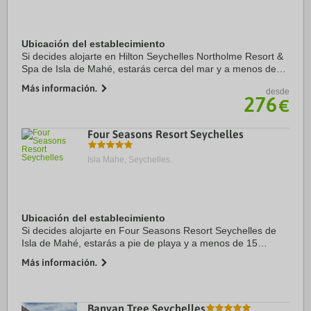
Ubicación del establecimiento
Si decides alojarte en Hilton Seychelles Northolme Resort &
Spa de Isla de Mahé, estarás cerca del mar y a menos de
cinco minutos en coche de Playa de Beau Vallon y Mercado
Más información.
desde
Bazar Labrin. Además, este ...
276
€
Four Seasons Resort Seychelles
Isla Mahe, Seychelles.
Ubicación del establecimiento
Si decides alojarte en Four Seasons Resort Seychelles de
Isla de Mahé, estarás a pie de playa y a menos de 15
minutos a pie de Playa de Petite Anse y Playa de Anse
Más información.
Soleil. Además, este complejo de playa se ...
Banyan Tree Seychelles