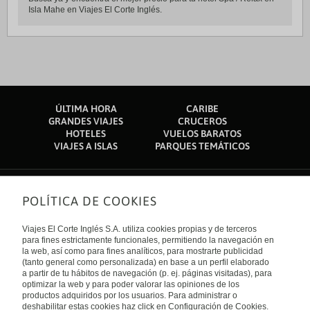
Isla Mahe en Viajes El Corte Inglés.
ÚLTIMA HORA
CARIBE
GRANDES VIAJES
CRUCEROS
HOTELES
VUELOS BARATOS
VIAJES A ISLAS
PARQUES TEMÁTICOS
POLÍTICA DE COOKIES
Sobre nosotros
Quiénes somos
Viajes El Corte Inglés S.A. utiliza cookies propias y de terceros
Financiación
Enlaces de interés
para fines estrictamente funcionales, permitiendo la navegación en
Sostenibilidad
la web, así como para fines analíticos, para mostrarte publicidad
Turismo accesible
(tanto general como personalizada) en base a un perfil elaborado
Guías de viaje
Tarjeta El Corte Inglés
a partir de tu hábitos de navegación (p. ej. páginas visitadas), para
Catálogos
Trabaja con nosotros
Internacional
optimizar la web y para poder valorar las opiniones de los
Auto check-in
El Corte Inglés
productos adquiridos por los usuarios. Para administrar o
Condiciones Generales
Canal Ético
deshabilitar estas cookies haz click en Configuración de Cookies.
Política de privacidad
España