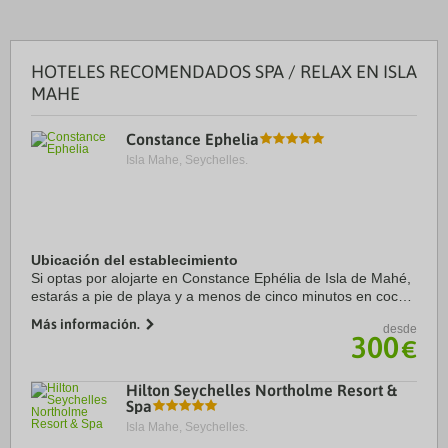
HOTELES RECOMENDADOS SPA / RELAX EN ISLA
MAHE
Constance Ephelia
Isla Mahe, Seychelles.
Ubicación del establecimiento
Si optas por alojarte en Constance Ephélia de Isla de Mahé,
estarás a pie de playa y a menos de cinco minutos en coche
de Parque nacional de Morne Seychelles. Además, este
Más información.
desde
complejo de playa se encuentra a ...
300
€
Hilton Seychelles Northolme Resort &
Spa
Isla Mahe, Seychelles.