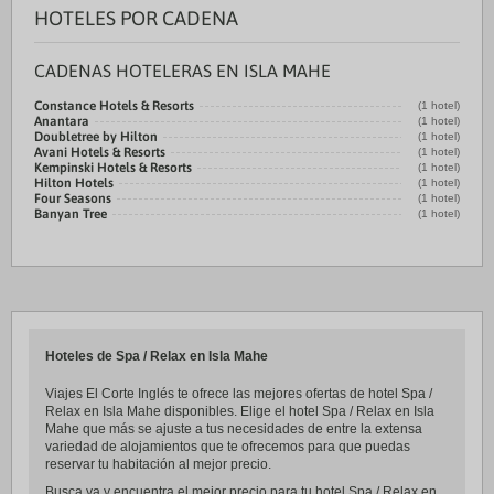
HOTELES POR CADENA
CADENAS HOTELERAS EN ISLA MAHE
Constance Hotels & Resorts
(1 hotel)
Anantara
(1 hotel)
Doubletree by Hilton
(1 hotel)
Avani Hotels & Resorts
(1 hotel)
Kempinski Hotels & Resorts
(1 hotel)
Hilton Hotels
(1 hotel)
Four Seasons
(1 hotel)
Banyan Tree
(1 hotel)
Hoteles de Spa / Relax en Isla Mahe
Viajes El Corte Inglés te ofrece las mejores ofertas de hotel Spa /
Relax en Isla Mahe disponibles. Elige el hotel Spa / Relax en Isla
Mahe que más se ajuste a tus necesidades de entre la extensa
variedad de alojamientos que te ofrecemos para que puedas
reservar tu habitación al mejor precio.
Busca ya y encuentra el mejor precio para tu hotel Spa / Relax en