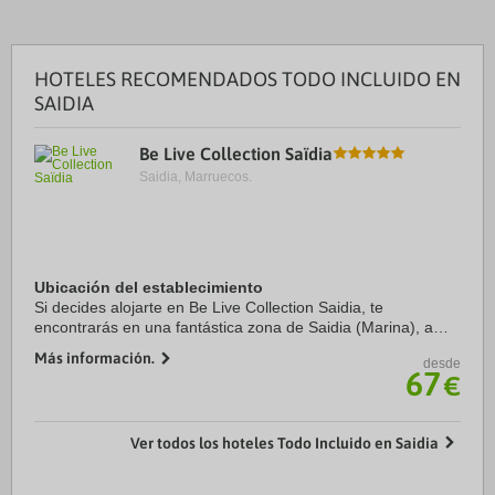
HOTELES RECOMENDADOS TODO INCLUIDO EN
SAIDIA
Be Live Collection Saïdia
Saidia, Marruecos.
Ubicación del establecimiento
Si decides alojarte en Be Live Collection Saidia, te
encontrarás en una fantástica zona de Saidia (Marina), a
apenas 1 min en coche de Playa de Saidia y 8 de Wafa Even
Más información.
desde
Parc. Además, este hotel con todo ...
67
€
Ver todos los hoteles Todo Incluido en Saidia