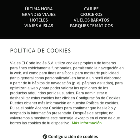
ÚLTIMA HORA
CARIBE
GRANDES VIAJES
CRUCEROS
HOTELES
VUELOS BARATOS
VIAJES A ISLAS
PARQUES TEMÁTICOS
POLÍTICA DE COOKIES
Sobre nosotros
Quiénes somos
Viajes El Corte Inglés S.A. utiliza cookies propias y de terceros
Financiación
Enlaces de interés
para fines estrictamente funcionales, permitiendo la navegación en
Sostenibilidad
la web, así como para fines analíticos, para mostrarte publicidad
Turismo accesible
(tanto general como personalizada) en base a un perfil elaborado
Guías de viaje
Tarjeta El Corte Inglés
a partir de tu hábitos de navegación (p. ej. páginas visitadas), para
Catálogos
Trabaja con nosotros
Internacional
optimizar la web y para poder valorar las opiniones de los
Auto check-in
El Corte Inglés
productos adquiridos por los usuarios. Para administrar o
Condiciones Generales
Canal Ético
deshabilitar estas cookies haz click en Configuración de Cookies.
Política de privacidad
España
Política de cookies
Puedes obtener más información en nuestra Política de cookies.
Accesibilidad
Pulsa el botón Aceptar Cookies para confirmar que has leído y
Empresas/ Grupos
aceptado la información presentada. Después de aceptar, no
Visita nuestro blog
volveremos a mostrarte este mensaje, excepto en el caso de que
borres las cookies de tu dispositivo.
Más información
Blog de Viajes el Corte inglés
Configuración de cookies