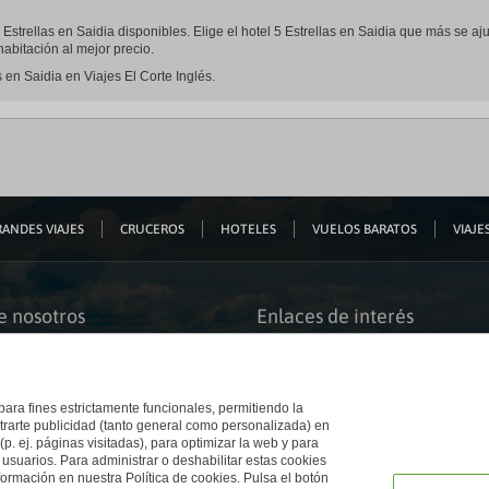
 5 Estrellas en Saidia disponibles. Elige el hotel 5 Estrellas en Saidia que más se 
abitación al mejor precio.
s en Saidia en Viajes El Corte Inglés.
ANDES VIAJES
CRUCEROS
HOTELES
VUELOS BARATOS
VIAJES
e nosotros
Enlaces de interés
s somos
Guías de viaje
iación
Catálogos
bilidad
Auto check-in
o accesible
Condiciones Generales
 para fines estrictamente funcionales, permitiendo la
 El Corte Inglés
Política de privacidad
trarte publicidad (tanto general como personalizada) en
a con nosotros
Política de cookies
(p. ej. páginas visitadas), para optimizar la web y para
e Inglés
Accesibilidad
 usuarios. Para administrar o deshabilitar estas cookies
Ético
Empresas/ Grupos
ormación en nuestra Política de cookies. Pulsa el botón