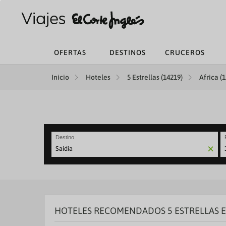
OFERTAS
DESTINOS
CRUCEROS
Inicio
Hoteles
5 Estrellas (14219)
Africa (
Destino
N
fo
to
in
wi
th
HOTELES RECOMENDADOS 5 ESTRELLAS E
ca
a
se