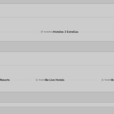
Hoteles 3 Estrellas
(5 hoteles)
 Resorts
Be Live Hotels
Ib
(1 hotel)
(1 hotel)