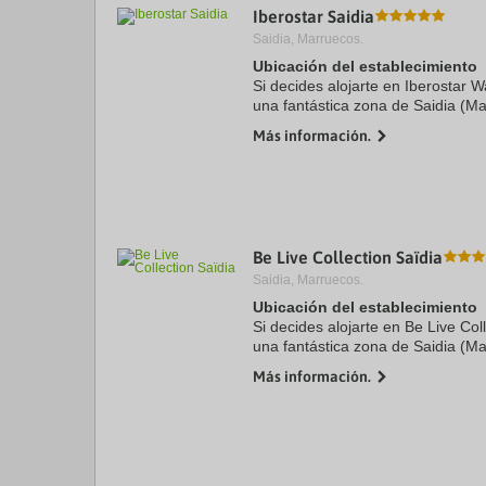
Iberostar Saidia
a
da
Saidia, Marruecos.
P
Ubicación del establecimiento
th
Si decides alojarte en Iberostar 
qu
m
una fantástica zona de Saidia (M
k
de Playa de Saidia y 9 de Wafa E
Más información.
to
todo ...
ge
th
k
sh
fo
c
Be Live Collection Saïdia
da
Saidia, Marruecos.
Ubicación del establecimiento
Si decides alojarte en Be Live Col
una fantástica zona de Saidia (M
de Playa de Saidia y 8 de Wafa E
Más información.
todo ...