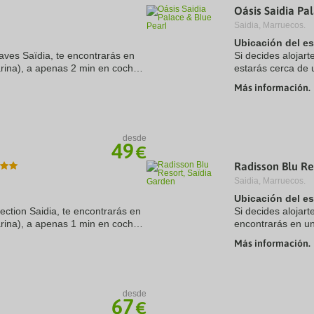
Oásis Saidia Pa
a
te.
date.
Saidia, Marruecos.
ress
Press
Ubicación del e
e
the
Waves Saïdia, te encontrarás en
estion
question
Si decides alojar
ark
mark
arina), a apenas 2 min en coche
estarás cerca de 
ey
key
ven Parc. Además, este hotel con
Saidia. Además, e
Más información.
to
de Estadio ...
t
get
e
the
eyboard
keyboard
ortcuts
shortcuts
desde
49
r
for
€
hanging
changing
Radisson Blu Re
tes.
dates.
Saidia, Marruecos.
Ubicación del e
lection Saidia, te encontrarás en
Si decides alojar
arina), a apenas 1 min en coche
encontrarás en u
ven Parc. Además, este hotel con
te separarán 15 m
Más información.
Parc. Además, ...
desde
67
€