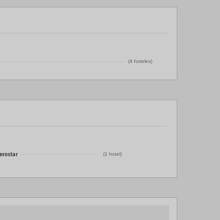
(4 hoteles)
erostar
(1 hotel)