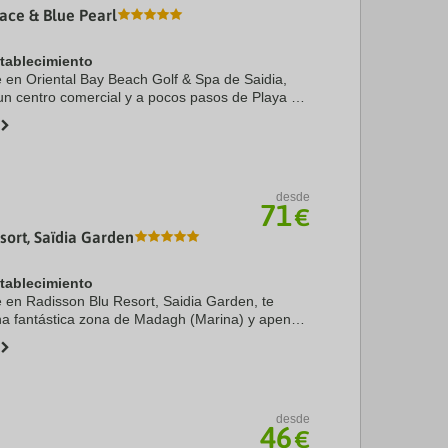
lace & Blue Pearl
stablecimiento
te en Oriental Bay Beach Golf & Spa de Saidia,
un centro comercial y a pocos pasos de Playa de
ste hotel de 5 estrellas se encuentra a 28,8 km
desde
71
€
sort, Saïdia Garden
stablecimiento
te en Radisson Blu Resort, Saidia Garden, te
na fantástica zona de Madagh (Marina) y apenas
inutos en coche de Playa de Saidia y Wafa Even
desde
46
€