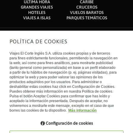
ÚLTIMA HORA
CARIBE
GRANDES VIAJES
CRUCEROS
HOTELES
VUELOS BARATOS
VIAJES A ISLAS
PARQUES TEMÁTICOS
POLÍTICA DE COOKIES
Sobre nosotros
Quiénes somos
Viajes El Corte Inglés S.A. utiliza cookies propias y de terceros
Financiación
Enlaces de interés
para fines estrictamente funcionales, permitiendo la navegación en
Sostenibilidad
la web, así como para fines analíticos, para mostrarte publicidad
Turismo accesible
(tanto general como personalizada) en base a un perfil elaborado
Guías de viaje
Tarjeta El Corte Inglés
a partir de tu hábitos de navegación (p. ej. páginas visitadas), para
Catálogos
Trabaja con nosotros
Internacional
optimizar la web y para poder valorar las opiniones de los
Auto check-in
El Corte Inglés
productos adquiridos por los usuarios. Para administrar o
Condiciones Generales
Canal Ético
deshabilitar estas cookies haz click en Configuración de Cookies.
Política de privacidad
España
Política de cookies
Puedes obtener más información en nuestra Política de cookies.
Accesibilidad
Pulsa el botón Aceptar Cookies para confirmar que has leído y
Empresas/ Grupos
aceptado la información presentada. Después de aceptar, no
Visita nuestro blog
volveremos a mostrarte este mensaje, excepto en el caso de que
borres las cookies de tu dispositivo.
Más información
Blog de Viajes el Corte inglés
Configuración de cookies