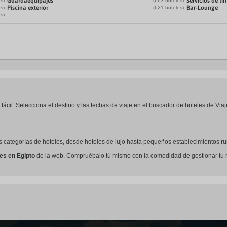
Guardaequipajes
Servicios de tin
s)
(663 hoteles)
Piscina exterior
Bar-Lounge
s)
(621 hoteles)
s)
fácil. Selecciona el destino y las fechas de viaje en el buscador de hoteles de Via
las categorías de hoteles, desde hoteles de lujo hasta pequeños establecimientos ru
les en Egipto
de la web. Compruébalo tú mismo con la comodidad de gestionar tu res