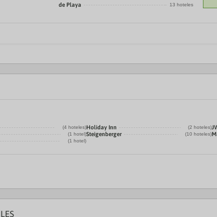
de Playa
13 hoteles
Holiday Inn
J
(4 hoteles)
(2 hoteles)
Steigenberger
Ma
(1 hotel)
(10 hoteles)
(1 hotel)
LES