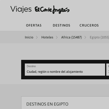
OFERTAS
DESTINOS
CRUCEROS
Inicio
Hoteles
Africa (15487)
Egipto (1055
Destino
N
fo
to
in
wi
th
ca
DESTINOS EN EGIPTO
a
se