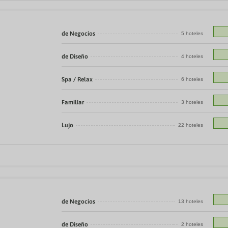
a
te.
date.
ress
Press
e
the
de Negocios
5 hoteles
estion
question
ark
mark
ey
key
de Diseño
4 hoteles
to
t
get
Spa / Relax
6 hoteles
e
the
eyboard
keyboard
ortcuts
shortcuts
Familiar
3 hoteles
r
for
hanging
changing
tes.
dates.
Lujo
22 hoteles
de Negocios
13 hoteles
de Diseño
2 hoteles