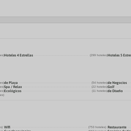
Hoteles 4 Estrellas
Hoteles 5 Estre
les)
(299 hoteles)
de Playa
de Negocios
les)
(54 hoteles)
Spa / Relax
Golf
les)
(22 hoteles)
Ecológicos
de Diseño
les)
(11 hoteles)
les)
Wifi
Restaurante
s)
(753 hoteles)