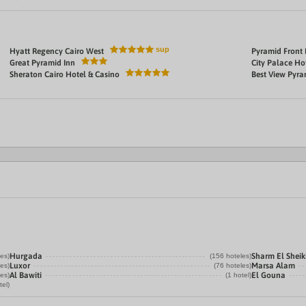
Pyramid Front
Hyatt Regency Cairo West
Great Pyramid Inn
City Palace Ho
Sheraton Cairo Hotel & Casino
Best View Pyra
Hurgada
Sharm El Shei
les)
(156 hoteles)
Luxor
Marsa Alam
les)
(76 hoteles)
Al Bawiti
El Gouna
les)
(1 hotel)
tel)