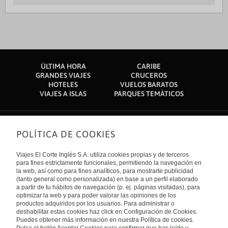
ÚLTIMA HORA
CARIBE
GRANDES VIAJES
CRUCEROS
HOTELES
VUELOS BARATOS
VIAJES A ISLAS
PARQUES TEMÁTICOS
POLÍTICA DE COOKIES
Sobre nosotros
Quiénes somos
Viajes El Corte Inglés S.A. utiliza cookies propias y de terceros
Financiación
Enlaces de interés
para fines estrictamente funcionales, permitiendo la navegación en
Sostenibilidad
la web, así como para fines analíticos, para mostrarte publicidad
Turismo accesible
(tanto general como personalizada) en base a un perfil elaborado
Guías de viaje
Tarjeta El Corte Inglés
a partir de tu hábitos de navegación (p. ej. páginas visitadas), para
Catálogos
Trabaja con nosotros
Internacional
optimizar la web y para poder valorar las opiniones de los
Auto check-in
El Corte Inglés
productos adquiridos por los usuarios. Para administrar o
Condiciones Generales
Canal Ético
deshabilitar estas cookies haz click en Configuración de Cookies.
Política de privacidad
España
Política de cookies
Puedes obtener más información en nuestra Política de cookies.
Accesibilidad