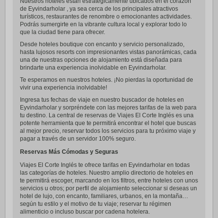
Nuestros hoteles están estratégicamente ubicados en el corazón
de Eyvindarholar , ya sea cerca de los principales atractivos
turísticos, restaurantes de renombre o emocionantes actividades.
Podrás sumergirte en la vibrante cultura local y explorar todo lo
que la ciudad tiene para ofrecer.
Desde hoteles boutique con encanto y servicio personalizado,
hasta lujosos resorts con impresionantes vistas panorámicas, cada
una de nuestras opciones de alojamiento está diseñada para
brindarte una experiencia inolvidable en Eyvindarholar.
Te esperamos en nuestros hoteles. ¡No pierdas la oportunidad de
vivir una experiencia inolvidable!
Ingresa tus fechas de viaje en nuestro buscador de hoteles en
Eyvindarholar y sorpréndete con las mejores tarifas de la web para
tu destino. La central de reservas de Viajes El Corte Inglés es una
potente herramienta que te permitirá encontrar el hotel que buscas
al mejor precio, reservar todos los servicios para tu próximo viaje y
pagar a través de un servidor 100% seguro.
Reservas Más Cómodas y Seguras
Viajes El Corte Inglés te ofrece tarifas en Eyvindarholar en todas
las categorías de hoteles. Nuestro amplio directorio de hoteles en
te permitirá escoger, marcando en los filtros, entre hoteles con unos
servicios u otros; por perfil de alojamiento seleccionar si deseas un
hotel de lujo, con encanto, familiares, urbanos, en la montaña…
según tu estilo y el motivo de tu viaje; reservar tu régimen
alimenticio o incluso buscar por cadena hotelera.