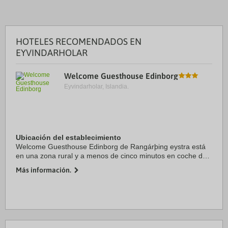
HOTELES RECOMENDADOS EN
EYVINDARHOLAR
Welcome Guesthouse Edinborg
Eyvindarholar, Islandia.
Ubicación del establecimiento
Welcome Guesthouse Edinborg de Rangárþing eystra está
en una zona rural y a menos de cinco minutos en coche de
Rutshellir Caves y Drangshlio Houses. Además, esta casa
Más información.
de huéspedes se encuentra a 9,2 km de ...