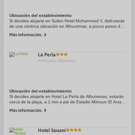
Ubicación del establecimiento
Si decides alojarte en Suites Hotel Mohammed V, disfrutarás
de una céntrica ubicación en Alhucemas, a pocos pasos de
Playa de Quemado y a 10 minutos a pie de Puerto deportivo
Más información.
de Alhucemas. Además, este ...
La Perla
Al Hoceima, Marruecos.
Ubicación del establecimiento
Si decides alojarte en Hotel La Perla de Alhucemas, estarás
cerca de la playa, a 1 min a pie de Estadio Mimoun El Arssi y
a 12 de Puerto deportivo de Alhucemas. Además, este hotel
Más información.
se encuentra a 1,4 km de ...
Hotel Souani