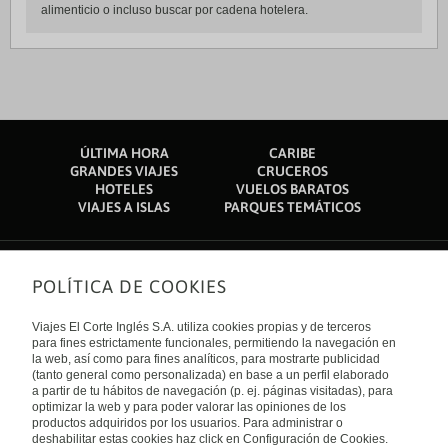
alimenticio o incluso buscar por cadena hotelera.
ÚLTIMA HORA
CARIBE
GRANDES VIAJES
CRUCEROS
HOTELES
VUELOS BARATOS
VIAJES A ISLAS
PARQUES TEMÁTICOS
POLÍTICA DE COOKIES
Sobre nosotros
Quiénes somos
Viajes El Corte Inglés S.A. utiliza cookies propias y de terceros
Financiación
Enlaces de interés
para fines estrictamente funcionales, permitiendo la navegación en
Sostenibilidad
la web, así como para fines analíticos, para mostrarte publicidad
Turismo accesible
(tanto general como personalizada) en base a un perfil elaborado
Guías de viaje
Tarjeta El Corte Inglés
a partir de tu hábitos de navegación (p. ej. páginas visitadas), para
Catálogos
Trabaja con nosotros
Internacional
optimizar la web y para poder valorar las opiniones de los
Auto check-in
El Corte Inglés
productos adquiridos por los usuarios. Para administrar o
Condiciones Generales
Canal Ético
deshabilitar estas cookies haz click en Configuración de Cookies.
Política de privacidad
España