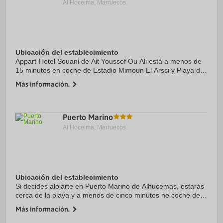
Al Hoceima, Marruecos.
Ubicación del establecimiento
Appart-Hotel Souani de Ait Youssef Ou Ali está a menos de
15 minutos en coche de Estadio Mimoun El Arssi y Playa de
Quemado. Además, este apartotel de playa se encuentra a
Más información.
10 km de Puerto deportivo de ...
Puerto Marino
Al Hoceima, Marruecos.
Ubicación del establecimiento
Si decides alojarte en Puerto Marino de Alhucemas, estarás
cerca de la playa y a menos de cinco minutos ne coche de
Estadio Mimoun El Arssi y Puerto deportivo de Alhucemas.
Más información.
Además, este hotel se encuentra ...