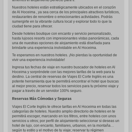
tenemos el alojamiento perfecto para ti.
Nuestros hoteles están estratégicamente ubicados en el corazón
de Al Hoceima , ya sea cerca de los principales atractivos turísticos,
restaurantes de renombre o emocionantes actividades. Podrás
sumergirte en la vibrante cultura local y explorar todo lo que la
ciudad tiene para ofrecer.
Desde hoteles boutique con encanto y servicio personalizado,
hasta lujosos resorts con impresionantes vistas panorámicas, cada
una de nuestras opciones de alojamiento está diseñada para
brindarte una experiencia inolvidable en Al Hoceima.
Te esperamos en nuestros hoteles. ¡No pierdas la oportunidad de
vivir una experiencia inolvidable!
Ingresa tus fechas de viaje en nuestro buscador de hoteles en Al
Hoceima y sorpréndete con las mejores tarifas de la web para tu
destino. La central de reservas de Viajes El Corte Inglés es una
potente herramienta que te permitirá encontrar el hotel que buscas
al mejor precio, reservar todos los servicios para tu próximo viaje y
pagar a través de un servidor 100% seguro.
Reservas Más Cómodas y Seguras
Viajes El Corte Inglés te ofrece tarifas en Al Hoceima en todas las
categorías de hoteles. Nuestro amplio directorio de hoteles en te
permitirá escoger, marcando en los filtros, entre hoteles con unos
servicios u otros; por perfil de alojamiento seleccionar si deseas un
hotel de lujo, con encanto, familiares, urbanos, en la montaña…
según tu estilo y el motivo de tu viaje; reservar tu régimen