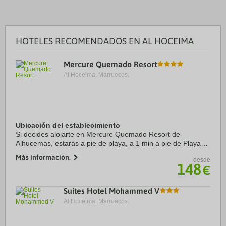
HOTELES RECOMENDADOS EN AL HOCEIMA
Mercure Quemado Resort
Al Hoceima, Marruecos.
Ubicación del establecimiento
Si decides alojarte en Mercure Quemado Resort de
Alhucemas, estarás a pie de playa, a 1 min a pie de Playa
de Quemado y a 5 de Puerto deportivo de Alhucemas.
Más información.
desde
Además, este hotel de playa se encuentra a 1,4 ...
148
€
Suites Hotel Mohammed V
Al Hoceima, Marruecos.