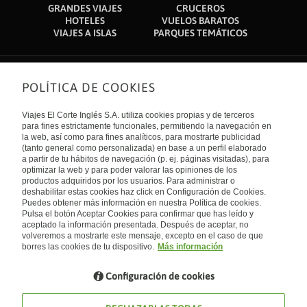
GRANDES VIAJES
CRUCEROS
HOTELES
VUELOS BARATOS
VIAJES A ISLAS
PARQUES TEMÁTICOS
POLÍTICA DE COOKIES
Sobre nosotros
Quiénes somos
Viajes El Corte Inglés S.A. utiliza cookies propias y de terceros
Financiación
Enlaces de interés
para fines estrictamente funcionales, permitiendo la navegación en
Sostenibilidad
la web, así como para fines analíticos, para mostrarte publicidad
Turismo accesible
(tanto general como personalizada) en base a un perfil elaborado
Guías de viaje
Tarjeta El Corte Inglés
a partir de tu hábitos de navegación (p. ej. páginas visitadas), para
Catálogos
Trabaja con nosotros
Internacional
optimizar la web y para poder valorar las opiniones de los
Auto check-in
El Corte Inglés
productos adquiridos por los usuarios. Para administrar o
Condiciones Generales
Canal Ético
deshabilitar estas cookies haz click en Configuración de Cookies.
Política de privacidad
España
Política de cookies
Puedes obtener más información en nuestra Política de cookies.
Accesibilidad
Pulsa el botón Aceptar Cookies para confirmar que has leído y
Empresas/ Grupos
aceptado la información presentada. Después de aceptar, no
Visita nuestro blog
volveremos a mostrarte este mensaje, excepto en el caso de que
borres las cookies de tu dispositivo.
Más información
Blog de Viajes el Corte inglés
Configuración de cookies