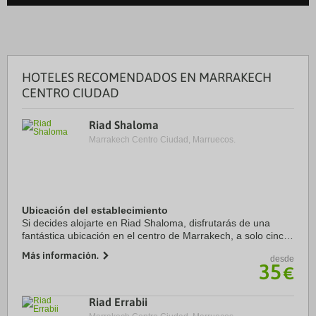
HOTELES RECOMENDADOS EN MARRAKECH
CENTRO CIUDAD
Riad Shaloma
Marrakech Centro Ciudad, Marruecos.
Ubicación del establecimiento
Si decides alojarte en Riad Shaloma, disfrutarás de una
fantástica ubicación en el centro de Marrakech, a solo cinco
minutos en coche de Plaza de Yamaa el Fna y Avenida de
Más información.
desde
Mohamed VI. Además, este riad ...
35
€
Riad Errabii