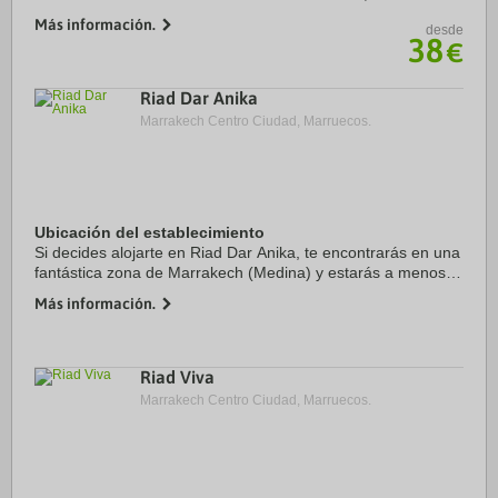
minutos en coche de Plaza de Yamaa el Fna y Avenida de
Más información.
desde
Mohamed VI. Además, este ...
38
€
Riad Dar Anika
Marrakech Centro Ciudad, Marruecos.
Ubicación del establecimiento
Si decides alojarte en Riad Dar Anika, te encontrarás en una
fantástica zona de Marrakech (Medina) y estarás a menos
de cinco minutos en coche de Plaza de Yamaa el Fna y
Más información.
Avenida de Mohamed VI. Además, este ...
Riad Viva
Marrakech Centro Ciudad, Marruecos.