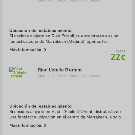
Marrakech Centro Ciudad, Marruecos.
Ubicación del establecimiento
Si decides alojarte en Riad Errabii, te encontrarás en una
fantástica zona de Marrakech (Medina), apenas te
separarán cinco minutos en coche de Minarete de Kutubía y
Más información.
desde
Plaza de Yamaa el Fna. Además, este ...
22
€
Riad L'etoile D'orient
Marrakech Centro Ciudad, Marruecos.
Ubicación del establecimiento
Si decides alojarte en Riad L'Etoile D'Orient, disfrutarás de
una fantástica ubicación en el centro de Marrakech, a solo 5
min en coche de Plaza de Yamaa el Fna y a 7 de Avenida de
Más información.
Mohamed VI. Además, este ...