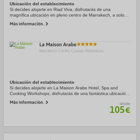
Ubicación del establecimiento
Si decides alojarte en Riad Viva, disfrutarás de una
magnífica ubicación en pleno centro de Marrakech, a solo
15 minutos a pie de Tumbas Saadíes y Minarete de Kutubía.
Más información.
Además, este riad marroquí de 4 ...
La Maison Arabe
Marrakech Centro Ciudad, Marruecos.
Ubicación del establecimiento
Si decides alojarte en La Maison Arabe Hotel, Spa and
Cooking Workshops, disfrutarás de una fantástica ubicación
en el centro de Marrakech, a solo cinco minutos en coche de
Más información.
desde
Plaza de Yamaa el Fna y Jardín ...
105
€