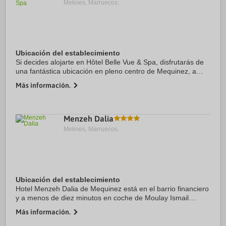
Meknes, Marruecos.
Ubicación del establecimiento
Si decides alojarte en Hôtel Belle Vue & Spa, disfrutarás de
una fantástica ubicación en pleno centro de Mequinez, a
menos de cinco minutos en coche de Institut Français de
Más información.
Mequinez y Madraza de Bou ...
Menzeh Dalia
Meknes, Marruecos.
Ubicación del establecimiento
Hotel Menzeh Dalia de Mequinez está en el barrio financiero
y a menos de diez minutos en coche de Moulay Ismail
University y Koubbat as-Sufara’. Además, este hotel se
Más información.
encuentra a 5 km de Ayam Zaman y a 5 ...