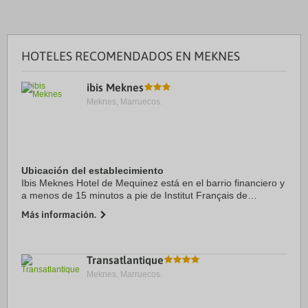
HOTELES RECOMENDADOS EN MEKNES
ibis Meknes
Meknes, Marruecos.
Ubicación del establecimiento
Ibis Meknes Hotel de Mequinez está en el barrio financiero y
a menos de 15 minutos a pie de Institut Français de
Mequinez y Gran Mezquita. Además, este hotel se
Más información.
encuentra a 1,1 km de Madraza de Bou Inania ...
Transatlantique
Meknes, Marruecos.