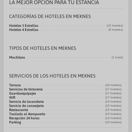
LA MEJOR OPCIÓN PARA TU ESTANCIA
CATEGORÍAS DE HOTELES EN MEKNES
Hoteles 3 Estrellas
(15 hoteles)
Hoteles 4 Estrellas
(9 hoteles)
TIPOS DE HOTELES EN MEKNES
Mochilero
(1 hotel)
SERVICIOS DE LOS HOTELES EN MEKNES
Terraza
(18 hoteles)
Servicios de tintorería
(17 hoteles)
Guardaequipajes
(17 hoteles)
Wifi
(17 hoteles)
Servicio de lavandería
(16 hoteles)
Servicio de conserjería
(15 hoteles)
Restaurante
(15 hoteles)
Traslado al Aeropuerto
(15 hoteles)
Recepción 24 horas
(14 hoteles)
Parking
(14 hoteles)