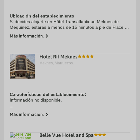
Ubicación del establecimiento
Si decides alojarte en Hôtel Transatlantique Meknes de
Mequinez, estarás a menos de 15 minutos a pie de Place el
Hedim y Institut Français de Mequinez. Además, este hotel
Más información.
de 4 estrellas se encuentra a 2,2 ...
Hotel Rif Meknes
Meknes, Marruecos.
Características del establecimiento:
Información no disponible.
...
Más información.
Belle Vue Hotel and Spa