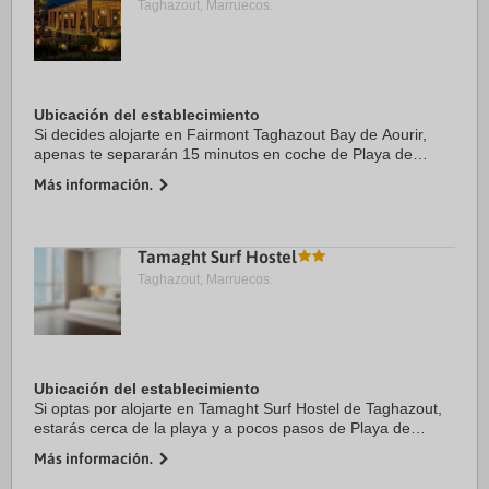
Taghazout, Marruecos.
Ubicación del establecimiento
Si decides alojarte en Fairmont Taghazout Bay de Aourir,
apenas te separarán 15 minutos en coche de Playa de
Taghazout y Puerto deportivo de Agadir. Además, este hotel
Más información.
de playa se encuentra a 15 km de ...
Tamaght Surf Hostel
Taghazout, Marruecos.
Ubicación del establecimiento
Si optas por alojarte en Tamaght Surf Hostel de Taghazout,
estarás cerca de la playa y a pocos pasos de Playa de
Taghazout. Además, este albergue de playa se encuentra a
Más información.
19,7 km de Puerto deportivo de ...