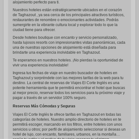
alojamiento perfecto para ti.
Nuestros hoteles están estratégicamente ubicados en el corazón
de Taghazout , ya sea cerca de los principales atractivos turísticos,
restaurantes de renombre o emocionantes actividades. Podrás
sumergirte en la vibrante cultura local y explorar todo lo que la
ciudad tiene para ofrecer.
Desde hoteles boutique con encanto y servicio personalizado,
hasta lujosos resorts con impresionantes vistas panorámicas, cada
una de nuestras opciones de alojamiento está diseñada para
brindarte una experiencia inolvidable en Taghazout.
Te esperamos en nuestros hoteles. ¡No pierdas la oportunidad de
vivir una experiencia inolvidable!
Ingresa tus fechas de viaje en nuestro buscador de hoteles en
Taghazout y sorpréndete con las mejores tarifas de la web para tu
destino. La central de reservas de Viajes El Corte Inglés es una
potente herramienta que te permitirá encontrar el hotel que buscas
al mejor precio, reservar todos los servicios para tu próximo viaje y
pagar a través de un servidor 100% seguro.
Reservas Más Cómodas y Seguras
Viajes El Corte Inglés te ofrece tarifas en Taghazout en todas las
categorías de hoteles. Nuestro amplio directorio de hoteles en te
permitirá escoger, marcando en los filtros, entre hoteles con unos
servicios u otros; por perfil de alojamiento seleccionar si deseas un
hotel de lujo, con encanto, familiares, urbanos, en la montaña…