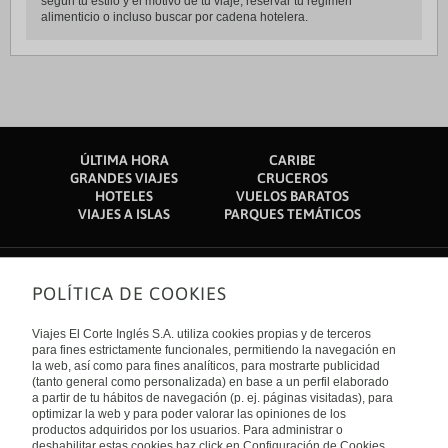
según tu estilo y el motivo de tu viaje; reservar tu régimen
alimenticio o incluso buscar por cadena hotelera.
ÚLTIMA HORA
CARIBE
GRANDES VIAJES
CRUCEROS
HOTELES
VUELOS BARATOS
VIAJES A ISLAS
PARQUES TEMÁTICOS
POLÍTICA DE COOKIES
Sobre nosotros
Quiénes somos
Viajes El Corte Inglés S.A. utiliza cookies propias y de terceros
Financiación
Enlaces de interés
para fines estrictamente funcionales, permitiendo la navegación en
Sostenibilidad
la web, así como para fines analíticos, para mostrarte publicidad
Turismo accesible
(tanto general como personalizada) en base a un perfil elaborado
Guías de viaje
Tarjeta El Corte Inglés
a partir de tu hábitos de navegación (p. ej. páginas visitadas), para
Catálogos
Trabaja con nosotros
Internacional
optimizar la web y para poder valorar las opiniones de los
Auto check-in
El Corte Inglés
productos adquiridos por los usuarios. Para administrar o
Condiciones Generales
Canal Ético
deshabilitar estas cookies haz click en Configuración de Cookies.
Política de privacidad
España