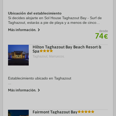
Ubicación del establecimiento
Si decides alojarte en Sol House Taghazout Bay - Surf de
Taghazout, estarás a pie de playa y a menos de cinco
minutos en coche de Playa de Taghazout y Club de golf
Más información.
desde
Tazegzout. Además, este hotel de 4 ...
74
€
Hilton Taghazout Bay Beach Resort &
Spa
Taghazout, Marruecos.
Establecimiento ubicado en Taghazout
...
Más información.
Fairmont Taghazout Bay