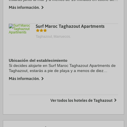
Puerto deportivo de Agadir y Playa de Taghazout. Además,
Más información.
esta casa de huéspedes de playa se ...
Surf Maroc Taghazout Apartments
Taghazout, Marruecos.
Ubicación del establecimiento
Si decides alojarte en Surf Maroc Taghazout Apartments de
Taghazout, estarás a pie de playa y a menos de diez
minutos en coche de Playa de Taghazout y Club de golf
Más información.
Tazegzout. Además, este apartotel de ...
Ver todos los hoteles de Taghazout