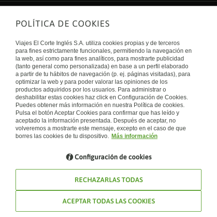
POLÍTICA DE COOKIES
Sobre nosotros
Quiénes somos
Viajes El Corte Inglés S.A. utiliza cookies propias y de terceros
Financiación
Enlaces de interés
para fines estrictamente funcionales, permitiendo la navegación en
Sostenibilidad
la web, así como para fines analíticos, para mostrarte publicidad
Turismo accesible
(tanto general como personalizada) en base a un perfil elaborado
Guías de viaje
Tarjeta El Corte Inglés
a partir de tu hábitos de navegación (p. ej. páginas visitadas), para
Catálogos
Trabaja con nosotros
Internacional
optimizar la web y para poder valorar las opiniones de los
Auto check-in
El Corte Inglés
productos adquiridos por los usuarios. Para administrar o
Condiciones Generales
Canal Ético
deshabilitar estas cookies haz click en Configuración de Cookies.
Política de privacidad
España
Política de cookies
Puedes obtener más información en nuestra Política de cookies.
Accesibilidad
Pulsa el botón Aceptar Cookies para confirmar que has leído y
Empresas/ Grupos
aceptado la información presentada. Después de aceptar, no
Visita nuestro blog
volveremos a mostrarte este mensaje, excepto en el caso de que
borres las cookies de tu dispositivo.
Más información
Blog de Viajes el Corte inglés
Configuración de cookies
RECHAZARLAS TODAS
ACEPTAR TODAS LAS COOKIES
© Viajes El Corte Inglés 2026. Todos los derechos reservados