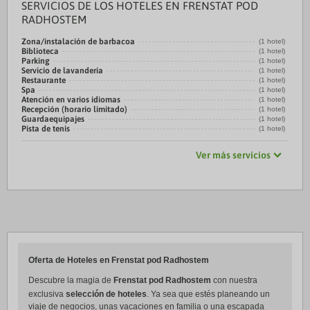
SERVICIOS DE LOS HOTELES EN FRENSTAT POD
RADHOSTEM
Zona/instalación de barbacoa
(1 hotel)
Biblioteca
(1 hotel)
Parking
(1 hotel)
Servicio de lavandería
(1 hotel)
Restaurante
(1 hotel)
Spa
(1 hotel)
Atención en varios idiomas
(1 hotel)
Recepción (horario limitado)
(1 hotel)
Guardaequipajes
(1 hotel)
Pista de tenis
(1 hotel)
Ver más servicios
Oferta de Hoteles en Frenstat pod Radhostem
Descubre la magia de
Frenstat pod Radhostem
con nuestra
exclusiva
selección de hoteles
. Ya sea que estés planeando un
viaje de negocios, unas vacaciones en familia o una escapada