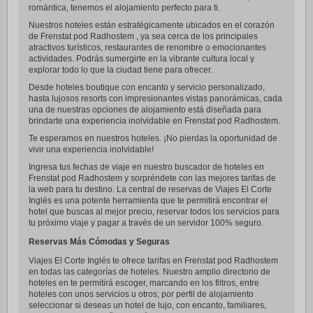
romántica, tenemos el alojamiento perfecto para ti.
Nuestros hoteles están estratégicamente ubicados en el corazón
de Frenstat pod Radhostem , ya sea cerca de los principales
atractivos turísticos, restaurantes de renombre o emocionantes
actividades. Podrás sumergirte en la vibrante cultura local y
explorar todo lo que la ciudad tiene para ofrecer.
Desde hoteles boutique con encanto y servicio personalizado,
hasta lujosos resorts con impresionantes vistas panorámicas, cada
una de nuestras opciones de alojamiento está diseñada para
brindarte una experiencia inolvidable en Frenstat pod Radhostem.
Te esperamos en nuestros hoteles. ¡No pierdas la oportunidad de
vivir una experiencia inolvidable!
Ingresa tus fechas de viaje en nuestro buscador de hoteles en
Frenstat pod Radhostem y sorpréndete con las mejores tarifas de
la web para tu destino. La central de reservas de Viajes El Corte
Inglés es una potente herramienta que te permitirá encontrar el
hotel que buscas al mejor precio, reservar todos los servicios para
tu próximo viaje y pagar a través de un servidor 100% seguro.
Reservas Más Cómodas y Seguras
Viajes El Corte Inglés te ofrece tarifas en Frenstat pod Radhostem
en todas las categorías de hoteles. Nuestro amplio directorio de
hoteles en te permitirá escoger, marcando en los filtros, entre
hoteles con unos servicios u otros; por perfil de alojamiento
seleccionar si deseas un hotel de lujo, con encanto, familiares,