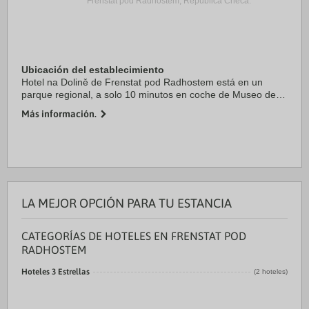
Frenstat pod Radhostem, República Checa.
Ubicación del establecimiento
Hotel na Dolině de Frenstat pod Radhostem está en un
parque regional, a solo 10 minutos en coche de Museo de
Frenstat pod Radhostem y Aquapark (parque acuático).
Más información.
Además, este hotel con spa se encuentra a ...
LA MEJOR OPCIÓN PARA TU ESTANCIA
CATEGORÍAS DE HOTELES EN FRENSTAT POD
RADHOSTEM
Hoteles 3 Estrellas
(2 hoteles)