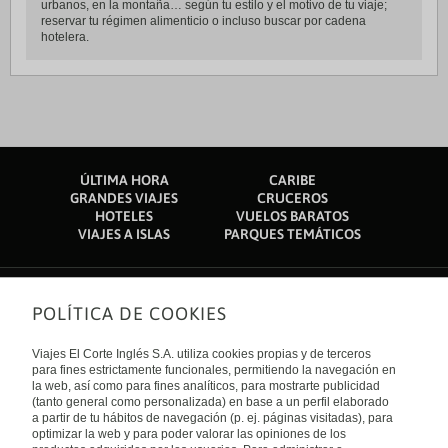
urbanos, en la montaña… según tu estilo y el motivo de tu viaje;
reservar tu régimen alimenticio o incluso buscar por cadena
hotelera.
ÚLTIMA HORA
CARIBE
GRANDES VIAJES
CRUCEROS
HOTELES
VUELOS BARATOS
VIAJES A ISLAS
PARQUES TEMÁTICOS
POLÍTICA DE COOKIES
Sobre nosotros
Quiénes somos
Viajes El Corte Inglés S.A. utiliza cookies propias y de terceros
Financiación
Enlaces de interés
para fines estrictamente funcionales, permitiendo la navegación en
Sostenibilidad
la web, así como para fines analíticos, para mostrarte publicidad
Turismo accesible
(tanto general como personalizada) en base a un perfil elaborado
Guías de viaje
Tarjeta El Corte Inglés
a partir de tu hábitos de navegación (p. ej. páginas visitadas), para
Catálogos
Trabaja con nosotros
Internacional
optimizar la web y para poder valorar las opiniones de los
Auto check-in
El Corte Inglés