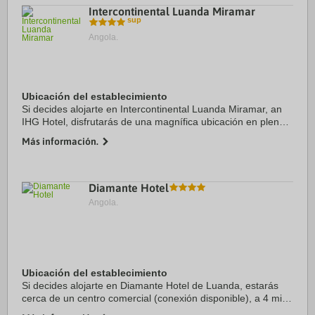
Intercontinental Luanda Miramar
Angola.
Ubicación del establecimiento
Si decides alojarte en Intercontinental Luanda Miramar, an
IHG Hotel, disfrutarás de una magnífica ubicación en pleno
centro de Luanda, a menos de 15 minutos a pie de Igreja de
Más información.
Nossa Senhora de Nazaré y ...
Diamante Hotel
Angola.
Ubicación del establecimiento
Si decides alojarte en Diamante Hotel de Luanda, estarás
cerca de un centro comercial (conexión disponible), a 4 min
a pie de National Slavery Museum y a 10 de Igreja de Nossa