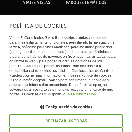
VIAJES A ISLAS
PARQUES TEMÁTICOS
POLÍTICA DE COOKIES
Sobre nosotros
Quiénes somos
Viajes El Corte Inglés S.A. utiliza cookies propias y de terceros
Financiación
Enlaces de interés
para fines estrictamente funcionales, permitiendo la navegación en
Sostenibilidad
la web, así como para fines analíticos, para mostrarte publicidad
Turismo accesible
(tanto general como personalizada) en base a un perfil elaborado
Guías de viaje
Tarjeta El Corte Inglés
a partir de tu hábitos de navegación (p. ej. páginas visitadas), para
Catálogos
Trabaja con nosotros
Internacional
optimizar la web y para poder valorar las opiniones de los
Auto check-in
El Corte Inglés
productos adquiridos por los usuarios. Para administrar o
Condiciones Generales
Canal Ético
deshabilitar estas cookies haz click en Configuración de Cookies.
Política de privacidad
España
Política de cookies
Puedes obtener más información en nuestra Política de cookies.
Accesibilidad
Pulsa el botón Aceptar Cookies para confirmar que has leído y
Empresas/ Grupos
aceptado la información presentada. Después de aceptar, no
Visita nuestro blog
volveremos a mostrarte este mensaje, excepto en el caso de que
borres las cookies de tu dispositivo.
Más información
Blog de Viajes el Corte inglés
Configuración de cookies
RECHAZARLAS TODAS