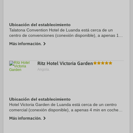
Ubicación del establecimiento
Talatona Convention Hotel de Luanda está cerca de un
centro de convenciones (conexión disponible), a apenas 1
min en coche de Centro de Convenciones de Talatona y a 6
Más información.
de Dande. Además, este hotel de 5 ...
Ritz Hotel Victoria Garden
Angola.
Ubicación del establecimiento
Hotel Victoria Garden de Luanda está cerca de un centro
comercial (conexión disponible), a apenas 4 min en coche
de Pabellón multiusos y a 5 de Estadio 11 de Novembro.
Más información.
Además, este hotel se encuentra a 6,8 ...