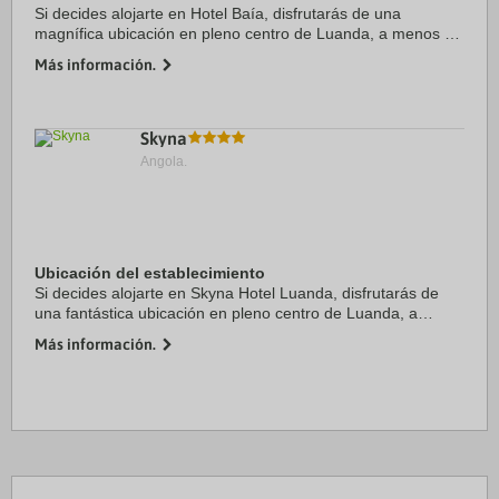
Si decides alojarte en Hotel Baía, disfrutarás de una
magnífica ubicación en pleno centro de Luanda, a menos de
15 minutos a pie de Museu de Antropologia y Igreja de
Más información.
Nossa Senhora dos Remedios. Además, ...
Skyna
Angola.
Ubicación del establecimiento
Si decides alojarte en Skyna Hotel Luanda, disfrutarás de
una fantástica ubicación en pleno centro de Luanda, a
menos de diez minutos a pie de Museu de História Natural y
Más información.
Igreja de Nossa Senhora dos ...