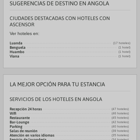
SUGERENCIAS DE DESTINO EN ANGOLA
CIUDADES DESTACADAS CON HOTELES CON
ASCENSOR
Ver hoteles en:
Luanda
(17 hoteles)
Benguela
(1 hotel)
Huambo
(1 hotel)
Viana
(1 hotel)
LA MEJOR OPCIÓN PARA TU ESTANCIA
SERVICIOS DE LOS HOTELES EN ANGOLA
Recepción 24 horas
(47 hoteles)
Wifi
(46 hoteles)
Restaurante
(45 hoteles)
Bar-Lounge
(42 hoteles)
Parking
(40 hoteles)
Salas de reunión
(39 hoteles)
Atención en varios idiomas
(35 hoteles)
Servicio de lavandería
(34 hoteles)