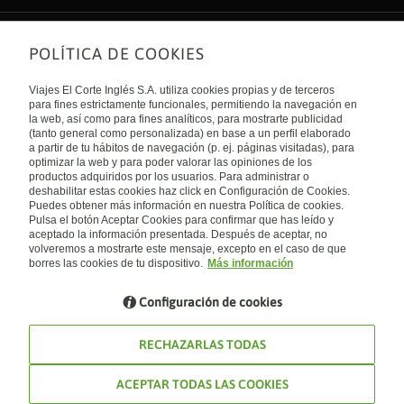
el restaurant...no importa si cenes en el o pidas algo para el
piscina , zona muy segura y residencia muy tranquila, cuartos
room service....tardara horas y vendrá frío y mal
un poco pequeños, bien decorados sin recargar, muy
presentado...olvidate de comer allí!
funcionales y tranquilos. Ambiente diverso y zonas de mucho
POLÍTICA DE COOKIES
Sobre nosotros
esparcimiento en una ciudad caótica
Quiénes somos
Viajes El Corte Inglés S.A. utiliza cookies propias y de terceros
Financiación
Enlaces de interés
para fines estrictamente funcionales, permitiendo la navegación en
Sostenibilidad
la web, así como para fines analíticos, para mostrarte publicidad
Turismo accesible
(tanto general como personalizada) en base a un perfil elaborado
Guías de viaje
Tarjeta El Corte Inglés
a partir de tu hábitos de navegación (p. ej. páginas visitadas), para
Catálogos
Trabaja con nosotros
Internacional
optimizar la web y para poder valorar las opiniones de los
Auto check-in
El Corte Inglés
productos adquiridos por los usuarios. Para administrar o
Condiciones Generales
Canal Ético
Política de privacidad
España
deshabilitar estas cookies haz click en Configuración de Cookies.
Política de cookies
Puedes obtener más información en nuestra Política de cookies.
Accesibilidad
Pulsa el botón Aceptar Cookies para confirmar que has leído y
Empresas/ Grupos
aceptado la información presentada. Después de aceptar, no
Visita nuestro blog
volveremos a mostrarte este mensaje, excepto en el caso de que
borres las cookies de tu dispositivo.
Más información
Blog de Viajes el Corte inglés
Configuración de cookies
RECHAZARLAS TODAS
ACEPTAR TODAS LAS COOKIES