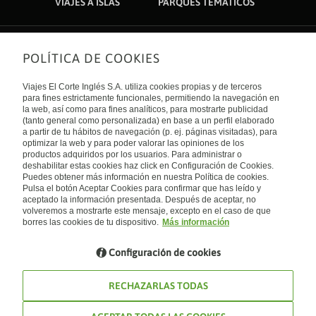
VIAJES A ISLAS
PARQUES TEMÁTICOS
POLÍTICA DE COOKIES
Sobre nosotros
Quiénes somos
Viajes El Corte Inglés S.A. utiliza cookies propias y de terceros
Financiación
Enlaces de interés
para fines estrictamente funcionales, permitiendo la navegación en
Sostenibilidad
la web, así como para fines analíticos, para mostrarte publicidad
Turismo accesible
(tanto general como personalizada) en base a un perfil elaborado
Guías de viaje
Tarjeta El Corte Inglés
a partir de tu hábitos de navegación (p. ej. páginas visitadas), para
Catálogos
Trabaja con nosotros
Internacional
optimizar la web y para poder valorar las opiniones de los
Auto check-in
El Corte Inglés
productos adquiridos por los usuarios. Para administrar o
Condiciones Generales
Canal Ético
deshabilitar estas cookies haz click en Configuración de Cookies.
Política de privacidad
España
Política de cookies
Puedes obtener más información en nuestra Política de cookies.
Accesibilidad
Pulsa el botón Aceptar Cookies para confirmar que has leído y
Empresas/ Grupos
aceptado la información presentada. Después de aceptar, no
Visita nuestro blog
volveremos a mostrarte este mensaje, excepto en el caso de que
borres las cookies de tu dispositivo.
Más información
Blog de Viajes el Corte inglés
Configuración de cookies
RECHAZARLAS TODAS